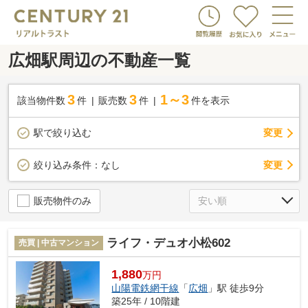
広畑駅周辺の不動産一覧
3
3
1～3
該当物件数
件
販売数
件
件を表示
駅で絞り込む
変更
変更
絞り込み条件：
なし
販売物件のみ
ライフ・デュオ小松602
売買 | 中古マンション
1,880
万円
山陽電鉄網干線
「
広畑
」駅 徒歩9分
築25年 / 10階建