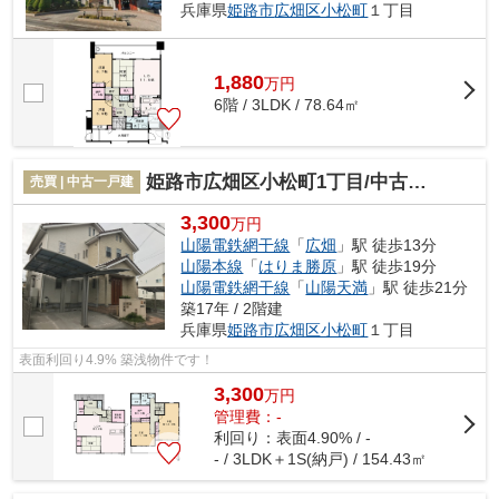
兵庫県
姫路市
広畑区小松町
１丁目
1,880
万
円
6階 / 3LDK / 78.64㎡
姫路市広畑区小松町1丁目/中古戸建(収益)
売買 | 中古一戸建
3,300
万円
山陽電鉄網干線
「
広畑
」駅 徒歩13分
山陽本線
「
はりま勝原
」駅 徒歩19分
山陽電鉄網干線
「
山陽天満
」駅 徒歩21分
築17年 / 2階建
兵庫県
姫路市
広畑区小松町
１丁目
表面利回り4.9% 築浅物件です！
3,300
万
円
管理費：-
利回り：表面4.90% / -
- / 3LDK＋1S(納戸) / 154.43㎡