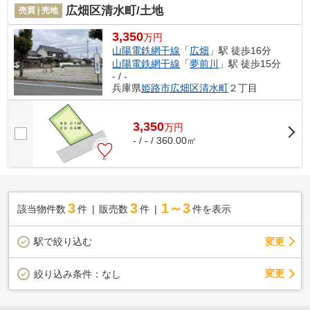
広畑区清水町/土地
売買 | 売地
3,350
万円
山陽電鉄網干線
「
広畑
」駅 徒歩16分
山陽電鉄網干線
「
夢前川
」駅 徒歩15分
- / -
兵庫県
姫路市
広畑区清水町
２丁目
3,350
万
円
- / - / 360.00㎡
3
3
1～3
該当物件数
件
販売数
件
件を表示
駅で絞り込む
変更
変更
絞り込み条件：
なし