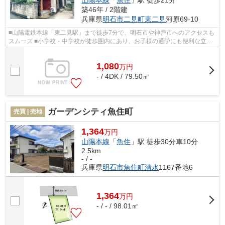
山陽本線
「
魚住
」駅 徒歩21分
築46年 / 2階建
兵庫県
明石市
二見町東二見
河原69-10
■山陽電鉄本線「東二見駅」まで徒歩7分で、明石市や神戸市へのアクセスも
スムーズ ■小学校・中学校が徒歩圏内にあり、お子様の通学にも便利な立
地。教育環境が整っているため、子育て...
1,080
万
円
- / 4DK / 79.50㎡
ガーデンシティ魚住町
売買 | 売地
1,364
万円
山陽本線
「
魚住
」駅 徒歩30分車10分
2.5km
- / -
兵庫県
明石市
魚住町清水
1167番地6
1,364
万
円
- / - / 98.01㎡