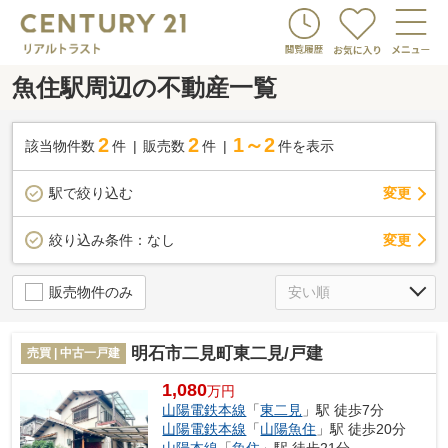
魚住駅周辺の不動産一覧
2
2
1～2
該当物件数
件
販売数
件
件を表示
駅で絞り込む
変更
変更
絞り込み条件：
なし
販売物件のみ
明石市二見町東二見/戸建
売買 | 中古一戸建
1,080
万円
山陽電鉄本線
「
東二見
」駅 徒歩7分
山陽電鉄本線
「
山陽魚住
」駅 徒歩20分