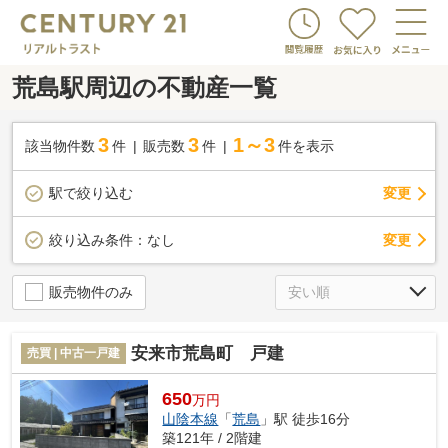
荒島駅周辺の不動産一覧
3
3
1～3
該当物件数
件
販売数
件
件を表示
駅で絞り込む
変更
変更
絞り込み条件：
なし
販売物件のみ
安来市荒島町 戸建
売買 | 中古一戸建
650
万円
山陰本線
「
荒島
」駅 徒歩16分
築121年 / 2階建