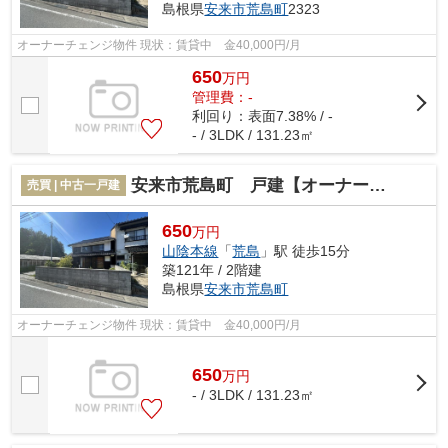
島根県
安来市
荒島町
2323
オーナーチェンジ物件 現状：賃貸中 金40,000円/月
650
万
円
管理費：-
利回り：表面7.38% / -
- / 3LDK / 131.23㎡
安来市荒島町 戸建【オーナーチェンジ物件】
売買 | 中古一戸建
650
万円
山陰本線
「
荒島
」駅 徒歩15分
築121年 / 2階建
島根県
安来市
荒島町
オーナーチェンジ物件 現状：賃貸中 金40,000円/月
650
万
円
- / 3LDK / 131.23㎡