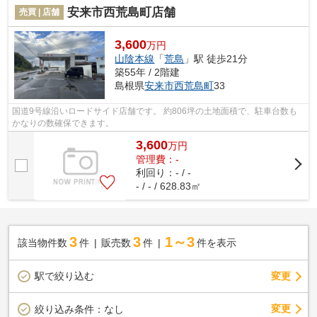
安来市西荒島町店舗
売買 | 店舗
3,600
万円
山陰本線
「
荒島
」駅 徒歩21分
築55年 / 2階建
島根県
安来市
西荒島町
33
国道9号線沿いロードサイド店舗です。 約806坪の土地面積で、駐車台数も
かなりの数確保できます。
3,600
万
円
管理費：-
利回り：- / -
- / - / 628.83㎡
3
3
1～3
該当物件数
件
販売数
件
件を表示
駅で絞り込む
変更
変更
絞り込み条件：
なし