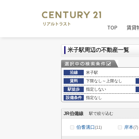
センチュリー21リアルトラスト
>
(賃貸
TOP
賃貸
米子駅周辺の不動産一覧
沿線
米子駅
賃料
下限なし～上限なし
駅徒歩
指定しない
設備条件
指定なし
JR伯備線
駅で絞り込む
伯耆溝口
岸本
(11)
(7)