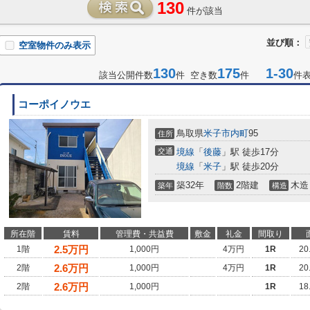
130
件が該当
並び順：
空室物件のみ表示
130
175
1-30
該当公開件数
件 空き数
件
件
コーポイノウエ
鳥取県
米子市
内町
95
住所
交通
境線
「
後藤
」駅 徒歩17分
境線
「
米子
」駅 徒歩20分
築32年
2階建
木造
築年
階数
構造
所在階
賃料
管理費・共益費
敷金
礼金
間取り
2.5
万円
1階
1,000円
4万円
1R
20
2.6
万円
2階
1,000円
4万円
1R
20
2.6
万円
2階
1,000円
1R
18