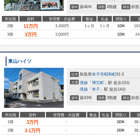
築46年
4階建
鉄筋
築年
階数
構造
所在階
賃料
管理費・共益費
敷金
礼金
間取り
11
万円
2階
3,300円
1ヶ月
1ヶ月
1DK
16
3
万円
3階
3,000円
1DK
24
東山ハイツ
鳥取県
米子市
昭和町
81-5
住所
交通
境線
「
博労町
」駅 徒歩10分
境線
「
米子
」駅 徒歩14分
築43年
3階建
鉄筋
築年
階数
構造
所在階
賃料
管理費・共益費
敷金
礼金
間取り
3
万円
1階
-
2DK
38
3.1
万円
2階
-
2DK
38