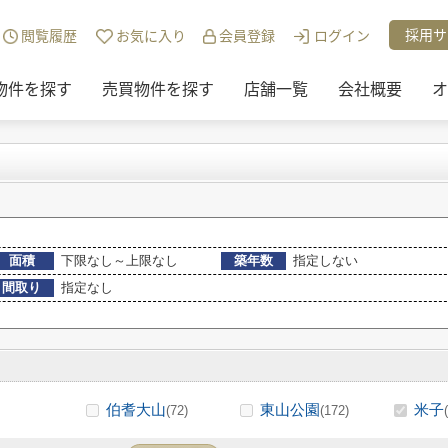
)路線・駅から探す
>
JR伯備線
>
米子駅の賃貸物件
採用サ
閲覧履歴
お気に入り
会員登録
ログイン
物件を探す
売買物件を探す
店舗一覧
会社概要
オ
面積
下限なし～上限なし
築年数
指定しない
間取り
指定なし
伯耆大山
東山公園
米子
(72)
(172)