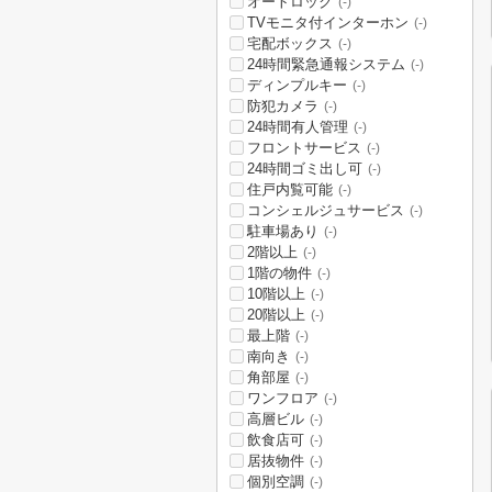
オートロック
(-)
TVモニタ付インターホン
(-)
宅配ボックス
(-)
24時間緊急通報システム
(-)
ディンプルキー
(-)
防犯カメラ
(-)
24時間有人管理
(-)
フロントサービス
(-)
24時間ゴミ出し可
(-)
住戸内覧可能
(-)
コンシェルジュサービス
(-)
駐車場あり
(-)
2階以上
(-)
1階の物件
(-)
10階以上
(-)
20階以上
(-)
最上階
(-)
南向き
(-)
角部屋
(-)
ワンフロア
(-)
高層ビル
(-)
飲食店可
(-)
居抜物件
(-)
個別空調
(-)