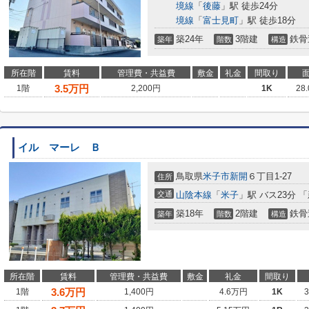
境線
「
後藤
」駅 徒歩24分
境線
「
富士見町
」駅 徒歩18分
築24年
3階建
鉄骨
築年
階数
構造
所在階
賃料
管理費・共益費
敷金
礼金
間取り
3.5
万円
1階
2,200円
1K
28
イル マーレ Ｂ
鳥取県
米子市
新開
６丁目1-27
住所
交通
山陰本線
「
米子
」駅 バス23分 
築18年
2階建
鉄骨
築年
階数
構造
所在階
賃料
管理費・共益費
敷金
礼金
間取り
3.6
万円
1階
1,400円
4.6万円
1K