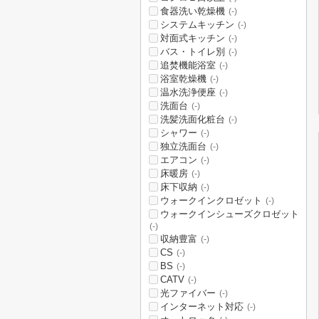
食器洗い乾燥機
(-)
システムキッチン
(-)
対面式キッチン
(-)
バス・トイレ別
(-)
追焚機能浴室
(-)
浴室乾燥機
(-)
温水洗浄便座
(-)
洗面台
(-)
洗髪洗面化粧台
(-)
シャワー
(-)
独立洗面台
(-)
エアコン
(-)
床暖房
(-)
床下収納
(-)
ウォークインクロゼット
(-)
ウォークインシューズクロゼット
(-)
収納豊富
(-)
CS
(-)
BS
(-)
CATV
(-)
光ファイバー
(-)
インターネット対応
(-)