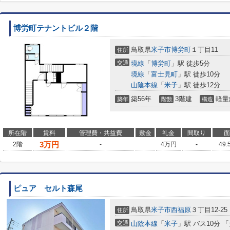
博労町テナントビル２階
鳥取県
米子市
博労町
１丁目11
住所
交通
境線
「
博労町
」駅 徒歩5分
境線
「
富士見町
」駅 徒歩10分
山陰本線
「
米子
」駅 徒歩12分
築56年
3階建
軽量
築年
階数
構造
所在階
賃料
管理費・共益費
敷金
礼金
間取り
面
3
万円
2階
-
4万円
-
49.
ピュア セルト森尾
鳥取県
米子市
西福原
３丁目12-25
住所
交通
山陰本線
「
米子
」駅 バス10分 