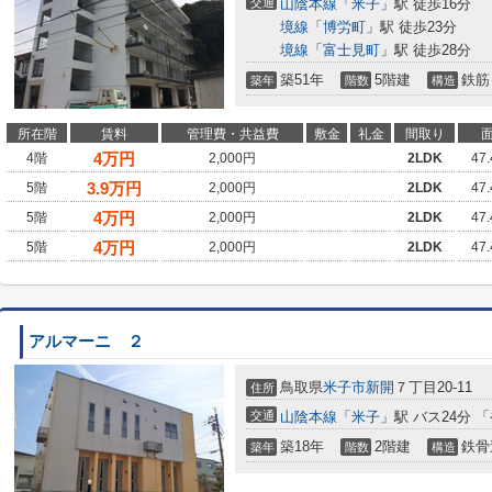
交通
山陰本線
「
米子
」駅 徒歩16分
境線
「
博労町
」駅 徒歩23分
境線
「
富士見町
」駅 徒歩28分
築51年
5階建
鉄筋
築年
階数
構造
所在階
賃料
管理費・共益費
敷金
礼金
間取り
4
万円
4階
2,000円
2LDK
47
3.9
万円
5階
2,000円
2LDK
47
4
万円
5階
2,000円
2LDK
47
4
万円
5階
2,000円
2LDK
47
アルマーニ ２
鳥取県
米子市
新開
７丁目20-11
住所
交通
山陰本線
「
米子
」駅 バス24分 
築18年
2階建
鉄骨
築年
階数
構造