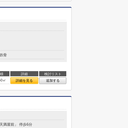
鉄骨
積
詳細
検討リスト
50㎡
詳細を見る
追加する
「天満屋前」 停歩6分