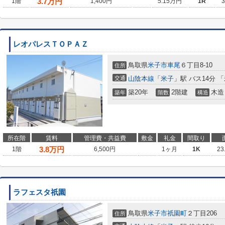
3.7
万円
1階
1,400円
5.15万円
1R
レオパレスＴＯＰＡＺ
鳥取県
米子市
車尾
６丁目8-10
住所
交通
山陰本線
「
米子
」駅 バス14分 
築20年
2階建
木造
築年
階数
構造
所在階
賃料
管理費・共益費
敷金
礼金
間取り
3.8
万円
1階
6,500円
1ヶ月
1K
23
ラフェスタ祇園
鳥取県
米子市
祇園町
２丁目206
住所