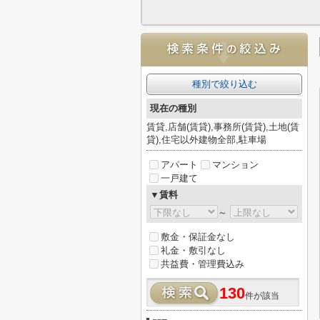
種別で絞り込む
現在の種別
賃貸,店舗(賃貸),事務所(賃貸),土地(賃
貸),住宅以外建物全部,駐車場
アパート
マンション
一戸建て
▼賃料
～
敷金・保証金なし
礼金・敷引なし
共益費・管理費込み
130
件が該当