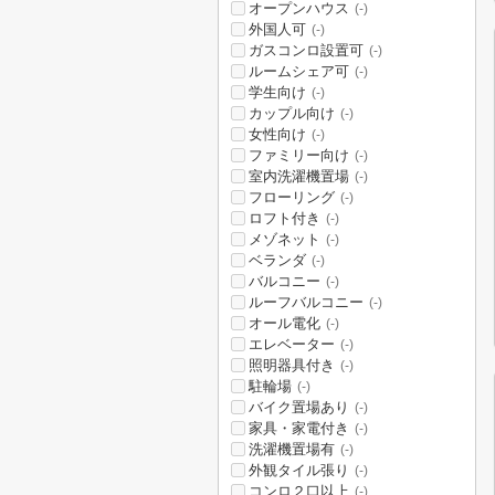
オープンハウス
(-)
外国人可
(-)
ガスコンロ設置可
(-)
ルームシェア可
(-)
学生向け
(-)
カップル向け
(-)
女性向け
(-)
ファミリー向け
(-)
室内洗濯機置場
(-)
フローリング
(-)
ロフト付き
(-)
メゾネット
(-)
ベランダ
(-)
バルコニー
(-)
ルーフバルコニー
(-)
オール電化
(-)
エレベーター
(-)
照明器具付き
(-)
駐輪場
(-)
バイク置場あり
(-)
家具・家電付き
(-)
洗濯機置場有
(-)
外観タイル張り
(-)
コンロ２口以上
(-)