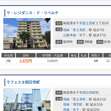
ラ・レジダンス・ド・リベルテ
鳥取県
米子市
冨士見町
２丁目33
住所
交通
境線
「
富士見町
」駅 徒歩7分
山陰本線
「
米子
」駅 徒歩17分
築38年
8階建
鉄骨
築年
階数
構造
所在階
賃料
管理費・共益費
敷金
礼金
間取り
2.8
万円
2階
3,000円
1R
22
ラフェスタ四日市町
鳥取県
米子市
四日市町
81
住所
交通
境線
「
富士見町
」駅 徒歩11分
境線
「
博労町
」駅 徒歩12分
境線
「
米子
」駅 徒歩12分