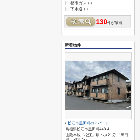
都市ガス
(-)
下水道
(-)
130
件が該当
新着物件
松江市黒田町のアパート
島根県松江市黒田町448-4
山陰本線「松江」駅 バス21分 「黒田