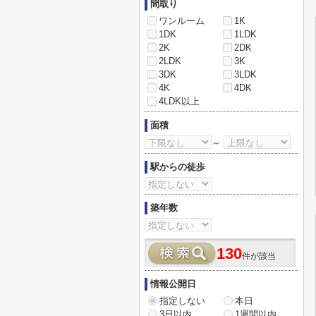
間取り
ワンルーム
1K
1DK
1LDK
2K
2DK
2LDK
3K
3DK
3LDK
4K
4DK
4LDK以上
面積
～
駅からの徒歩
築年数
130
件が該当
情報公開日
指定しない
本日
3日以内
1週間以内