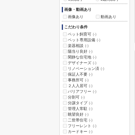
画像・動画あり
画像あり
動画あり
こだわり条件
ペット飼育可
(-)
ペット専用設備
(-)
楽器相談
(-)
陽当り良好
(-)
閑静な住宅地
(-)
デザイナーズ
(-)
リノベーション済
(-)
保証人不要
(-)
事務所可
(-)
２人入居可
(-)
バリアフリー
(-)
分割可
(-)
分譲タイプ
(-)
管理人常駐
(-)
眺望良好
(-)
二世帯住宅
(-)
フリーレント
(-)
カードキー
(-)