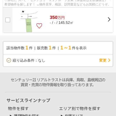
希望物件を探します！ →物件見学、相談、訪問査定などもお気軽にどうぞ。
350
万
円
- / - / 145.52㎡
1
1
1～1
該当物件数
件
販売数
件
件を表示
変更
絞り込み条件：
なし
センチュリー21 リアルトラストは兵庫、鳥取、島根周辺の
賃貸・売買の物件情報を取り扱っております。
サービスラインナップ
物件を探す
エリア別で物件を探す
賃貸物件を探す
兵庫エリア