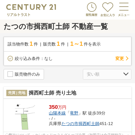
たつの市揖西町土師 不動産一覧
1
1
1～1
該当物件数
件
販売数
件
件を表示
変更
絞り込み条件：
なし
販売物件のみ
揖西町土師 売り土地
売買 | 売地
350
万円
山陽本線
「
竜野
」駅 徒歩39分
- / -
兵庫県
たつの市
揖西町土師
451-12
◇弊社について ・センチュリー２１グループ企業（加盟店は全店舗独立） ・