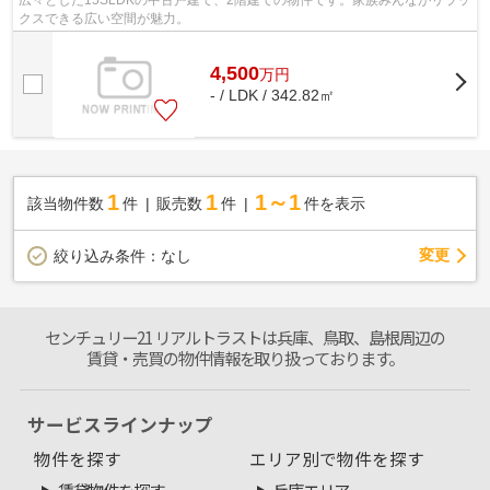
広々とした15SLDKの中古戸建て、2階建ての物件です。家族みんながリラッ
クスできる広い空間が魅力。
4,500
万
円
- / LDK / 342.82㎡
1
1
1～1
該当物件数
件
販売数
件
件を表示
変更
絞り込み条件：
なし
センチュリー21 リアルトラストは兵庫、鳥取、島根周辺の
賃貸・売買の物件情報を取り扱っております。
サービスラインナップ
物件を探す
エリア別で物件を探す
賃貸物件を探す
兵庫エリア