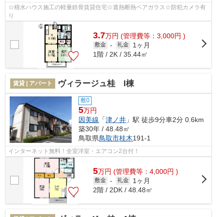
☆積水ハウス施工の軽量鉄骨賃貸住宅☆遮熱断熱ペアガラス☆防犯カメラ有
り
3.7
万
円
(管理費等：3,000円 )
1ヶ月
敷金
-
礼金
1階 / 2K / 35.44㎡
ヴィラージュ桂 I棟
賃貸 | アパート
敷0
5
万円
因美線
「
津ノ井
」駅 徒歩9分車2分 0.6km
築30年 / 48.48㎡
鳥取県
鳥取市
桂木
191-1
インターネット無料！全室洋室・エアコン2台付！
5
万
円
(管理費等：4,000円 )
1ヶ月
敷金
-
礼金
2階 / 2DK / 48.48㎡