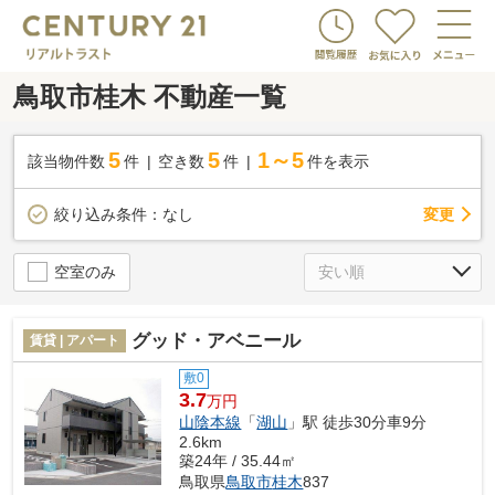
鳥取市桂木 不動産一覧
5
5
1～5
該当物件数
件
空き数
件
件を表示
変更
絞り込み条件：
なし
空室のみ
グッド・アベニール
賃貸 | アパート
敷0
3.7
万円
山陰本線
「
湖山
」駅 徒歩30分車9分
2.6km
築24年 / 35.44㎡
鳥取県
鳥取市
桂木
837