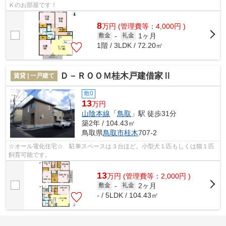
Ｋのお部屋です！
8
万
円
(管理費等：4,000円 )
1ヶ月
敷金
-
礼金
1階 / 3LDK / 72.20㎡
Ｄ－ＲＯＯＭ桂木戸建借家Ⅱ
賃貸 | 一戸建て
敷0
13
万円
山陰本線
「
鳥取
」駅 徒歩31分
築2年 / 104.43㎡
鳥取県
鳥取市
桂木
707-2
☆オール電化住宅☆ 駐車スペースは３台ほど。小型犬１匹もしくは猫１匹
飼育可能です。
13
万
円
(管理費等：2,000円 )
2ヶ月
敷金
-
礼金
- / 5LDK / 104.43㎡