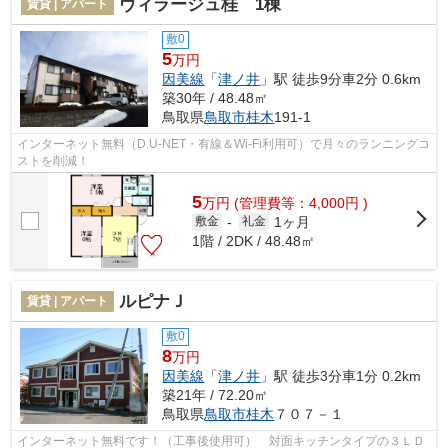
ヴィラージュ桂 1棟
賃貸 | アパート
敷0
5
万円
因美線
「
津ノ井
」駅 徒歩9分車2分 0.6km
築30年 / 48.48㎡
鳥取県
鳥取市
桂木
191-1
インターネット無料（D.U-NET・有線＆Wi-Fi利用可）で月々のランニングコ
ストを削減！
5
万
円
(管理費等：4,000円 )
1ヶ月
敷金
-
礼金
1階 / 2DK / 48.48㎡
ルピナＪ
賃貸 | アパート
敷0
8
万円
因美線
「
津ノ井
」駅 徒歩3分車1分 0.2km
築21年 / 72.20㎡
鳥取県
鳥取市
桂木
７０７－１
インターネット無料です！（工事後使用可） 対面キッチンタイプの３ＬＤ