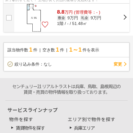
8.8
万
円
(管理費等：- )
9万円
9万円
敷金
礼金
1階 / - / 51.48㎡
1
1
1～1
該当物件数
件
空き数
件
件を表示
変更
絞り込み条件：
なし
センチュリー21 リアルトラストは兵庫、鳥取、島根周辺の
賃貸・売買の物件情報を取り扱っております。
サービスラインナップ
物件を探す
エリア別で物件を探す
賃貸物件を探す
兵庫エリア