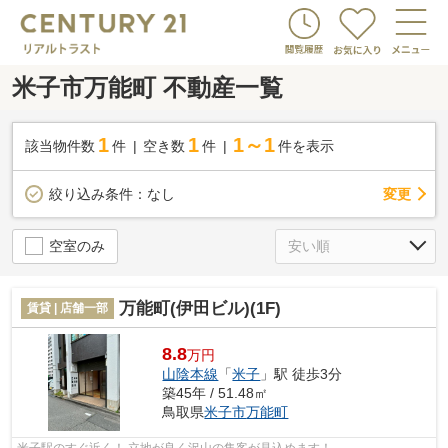
米子市万能町 不動産一覧
1
1
1～1
該当物件数
件
空き数
件
件を表示
変更
絞り込み条件：
なし
空室のみ
万能町(伊田ビル)(1F)
賃貸 | 店舗一部
8.8
万円
山陰本線
「
米子
」駅 徒歩3分
築45年 / 51.48㎡
鳥取県
米子市
万能町
米子駅のすぐ近く！ 立地が良く沢山の集客が見込めます！