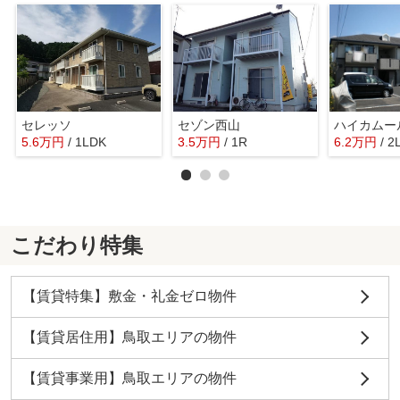
セレッソ
セゾン西山
ハイカムー
5.6
万
円
/ 1LDK
3.5
万
円
/ 1R
6.2
万
円
/ 2
こだわり特集
【賃貸特集】敷金・礼金ゼロ物件
【賃貸居住用】鳥取エリアの物件
【賃貸事業用】鳥取エリアの物件