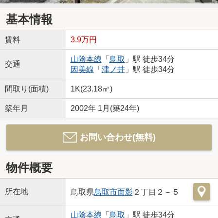
基本情報
賃料
3.9万円
山陰本線
「
鳥取
」駅 徒歩34分
交通
因美線
「
津ノ井
」駅 徒歩34分
間取り(面積)
1K(23.18㎡)
築年月
2002年 1月(築24年)
お問い合わせ(無料)
物件概要
所在地
鳥取県
鳥取市
面影
２丁目２－５
山陰本線
「
鳥取
」駅 徒歩34分