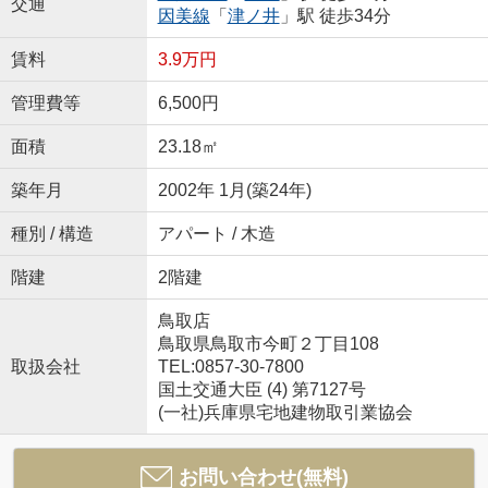
交通
因美線
「
津ノ井
」駅 徒歩34分
賃料
3.9万円
管理費等
6,500円
面積
23.18㎡
築年月
2002年 1月(築24年)
種別 / 構造
アパート / 木造
階建
2階建
鳥取店
鳥取県鳥取市今町２丁目108
取扱会社
TEL:0857-30-7800
国土交通大臣 (4) 第7127号
(一社)兵庫県宅地建物取引業協会
お問い合わせ(無料)