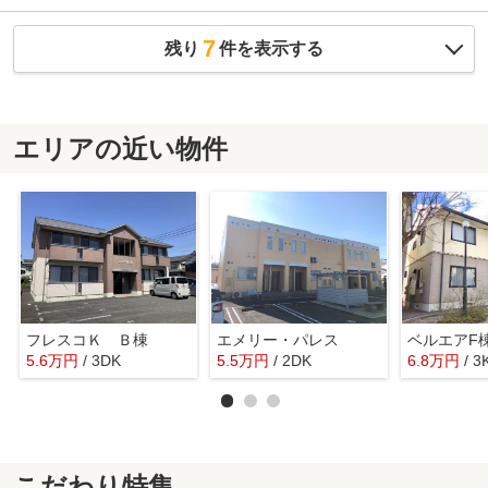
7
残り
件を表示する
エリアの近い物件
フレスコＫ Ｂ棟
エメリー・パレス
ベルエアF
5.6
万
円
/ 3DK
5.5
万
円
/ 2DK
6.8
万
円
/ 3
こだわり特集