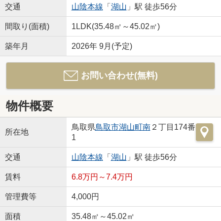
交通
山陰本線
「
湖山
」駅 徒歩56分
間取り(面積)
1LDK(35.48㎡～45.02㎡)
築年月
2026年 9月(予定)
お問い合わせ(無料)
物件概要
鳥取県
鳥取市
湖山町南
２丁目174番
所在地
1
交通
山陰本線
「
湖山
」駅 徒歩56分
賃料
6.8万円～7.4万円
管理費等
4,000円
面積
35.48㎡～45.02㎡