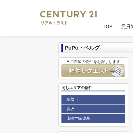
センチュリー21リアルトラスト
>
セン
TOP
賃貸
PoPo・ベルグ
▼ご希望の物件をお探しします
同じエリアの物件
鳥取市
浜坂
山陰本線 鳥取