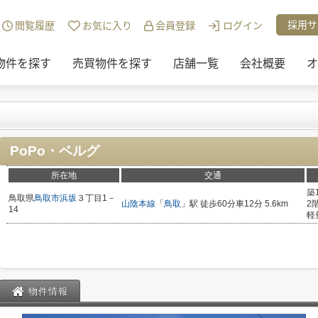
チュリー21リアルトラストの物件一覧
>
PoPo・ベルグ
採用サ
閲覧履歴
お気に入り
会員登録
ログイン
物件を探す
売買物件を探す
店舗一覧
会社概要
オ
PoPo・ベルグ
所在地
交通
築
鳥取県
鳥取市
浜坂
３丁目1－
山陰本線
「
鳥取
」駅 徒歩60分車12分 5.6km
2
14
軽
物件情報