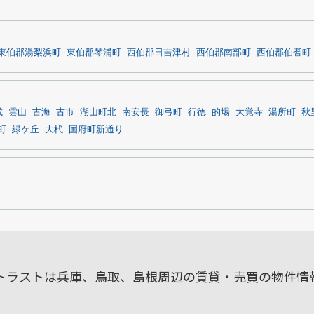
東伯郡湯梨浜町
東伯郡琴浦町
西伯郡日吉津村
西伯郡南部町
西伯郡伯耆町
成
雲山
古海
古市
湖山町北
南安長
御弓町
行徳
的場
大覚寺
湯所町
秋
町
緑ケ丘
大杙
国府町新通り
ルトラストは兵庫、鳥取、島根周辺の賃貸・売買の物件情