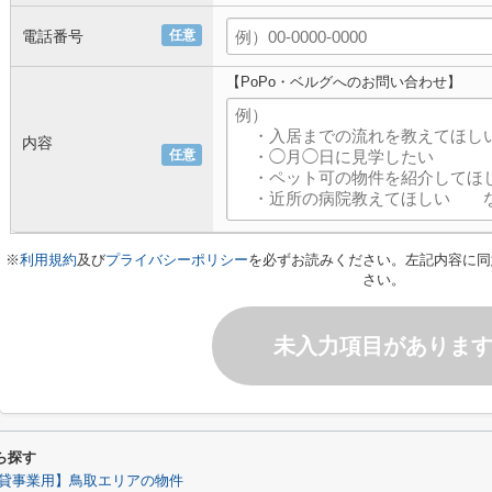
電話番号
任意
【PoPo・ベルグへのお問い合わせ】
内容
任意
※
利用規約
及び
プライバシーポリシー
を必ずお読みください。左記内容に同
さい。
未入力項目がありま
ら探す
貸事業用】鳥取エリアの物件