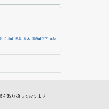
里
立川町
田島
桂木
国府町宮下
布勢
報を取り扱っております。