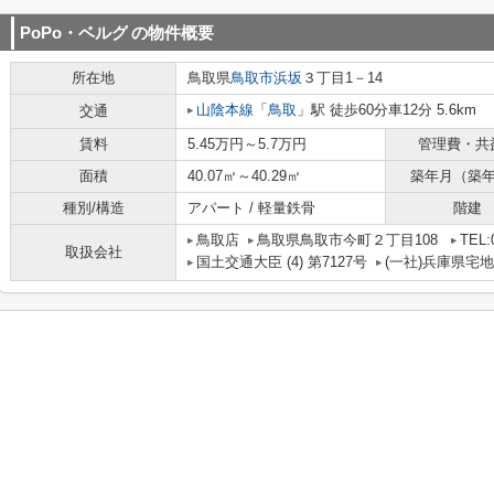
PoPo・ベルグ
の物件概要
所在地
鳥取県
鳥取市
浜坂
３丁目1－14
山陰本線
「
鳥取
」駅 徒歩60分車12分 5.6km
交通
賃料
5.45万円～5.7万円
管理費・共
面積
40.07㎡～40.29㎡
築年月（築
種別/構造
アパート / 軽量鉄骨
階建
鳥取店
鳥取県鳥取市今町２丁目108
TEL:
取扱会社
国土交通大臣 (4) 第7127号
(一社)兵庫県宅