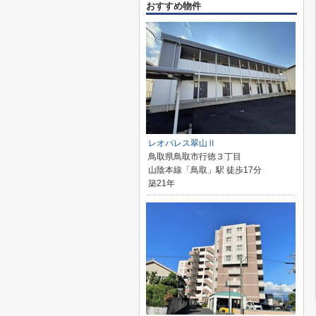
おすすめ物件
レオパレス翠山Ⅱ
鳥取県鳥取市行徳３丁目
山陰本線「鳥取」駅 徒歩17分
築21年