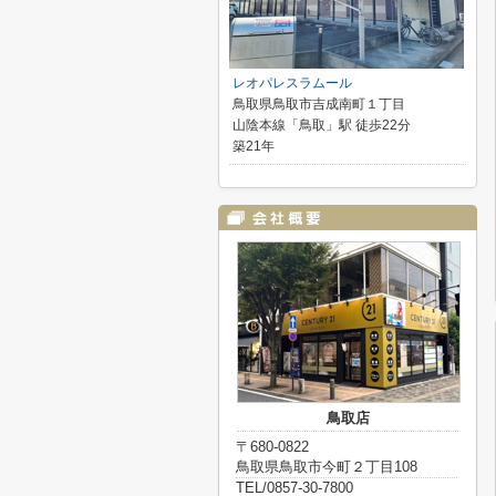
レオパレスラムール
鳥取県鳥取市吉成南町１丁目
山陰本線「鳥取」駅 徒歩22分
築21年
鳥取店
〒680-0822
鳥取県鳥取市今町２丁目108
TEL/0857-30-7800