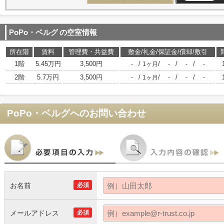
PoPo・ベルグ
の空室情報
所在階
賃料
管理費・共益費
敷金/礼金/保証金/償却/敷引
1階
5.45万円
3,500円
/
/
/
/
-
1ヶ月
-
-
-
2階
5.7万円
3,500円
/
/
/
/
-
1ヶ月
-
-
-
PoPo・ベルグ
へのお問い合わせ
お名前
必須
メールアドレス
必須