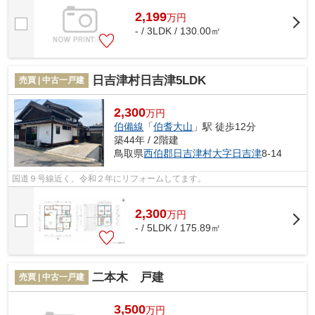
2,199
万
円
- / 3LDK / 130.00㎡
日吉津村日吉津5LDK
売買 | 中古一戸建
2,300
万円
伯備線
「
伯耆大山
」駅 徒歩12分
築44年 / 2階建
鳥取県
西伯郡日吉津村
大字日吉津
8-14
国道９号線近く、令和２年にリフォームしてます。
2,300
万
円
- / 5LDK / 175.89㎡
二本木 戸建
売買 | 中古一戸建
3,500
万円