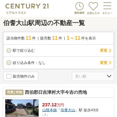
伯耆大山駅周辺の不動産一覧
11
11
1～11
該当物件数
件
販売数
件
件を表示
駅で絞り込む
変更
変更
絞り込み条件：
なし
販売物件のみ
西伯郡日吉津村大字今吉の売地
売買 | 売地
237.12
万円
山陰本線
「
伯耆大山
」駅 徒歩43分
- / -