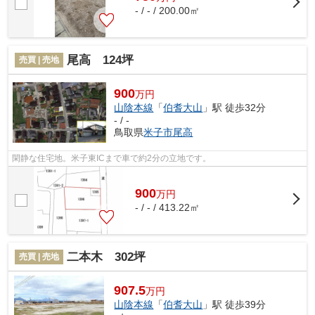
- / - / 200.00㎡
尾高 124坪
売買 | 売地
900
万円
山陰本線
「
伯耆大山
」駅 徒歩32分
- / -
鳥取県
米子市
尾高
閑静な住宅地。米子東ICまで車で約2分の立地です。
900
万
円
- / - / 413.22㎡
二本木 302坪
売買 | 売地
907.5
万円
山陰本線
「
伯耆大山
」駅 徒歩39分