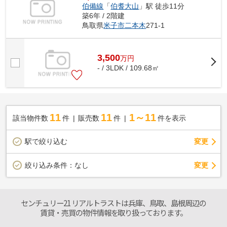
伯備線
「
伯耆大山
」駅 徒歩11分
築6年 / 2階建
鳥取県
米子市
二本木
271-1
3,500
万
円
- / 3LDK / 109.68㎡
11
11
1～11
該当物件数
件
販売数
件
件を表示
駅で絞り込む
変更
変更
絞り込み条件：
なし
センチュリー21 リアルトラストは兵庫、鳥取、島根周辺の
賃貸・売買の物件情報を取り扱っております。