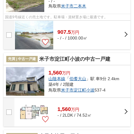
- / -
鳥取県
米子市
二本木
国道9号線近くの売土地です。駐車場・資材置き場に最適です。
907.5
万
円
- / - / 1000.00㎡
米子市淀江町小波の中古一戸建
売買 | 中古一戸建
1,560
万円
山陰本線
「
伯耆大山
」駅 車9分 2.4km
築4年 / 2階建
鳥取県
米子市
淀江町小波
537-4
1,560
万
円
- / 2LDK / 74.52㎡