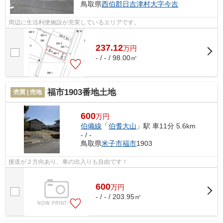
鳥取県
西伯郡日吉津村
大字今吉
周辺に生活利便施設が充実しているエリアです。
237.12
万
円
- / - / 98.00㎡
福市1903番地土地
売買 | 売地
600
万円
伯備線
「
伯耆大山
」駅 車11分 5.6km
- / -
鳥取県
米子市
福市
1903
接道が２方向あり、車の出入りも自由です！
600
万
円
- / - / 203.95㎡