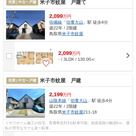
米子市蚊屋 戸建て
売買 | 中古一戸建
2,099
万円
伯備線
「
伯耆大山
」駅 徒歩4分
築22年 / 2階建
鳥取県
米子市
蚊屋
2,099
万
円
- / 3LDK / 130.00㎡
米子市蚊屋 戸建
売買 | 中古一戸建
2,199
万円
山陰本線
「
伯耆大山
」駅 徒歩4分
築22年 / 2階建
鳥取県
米子市
蚊屋
211-18
ミサワホーム施工の住宅。普通車並列3台駐車可能。前面道路の幅員6ｍ。運
転が苦手な方でも楽々駐車。