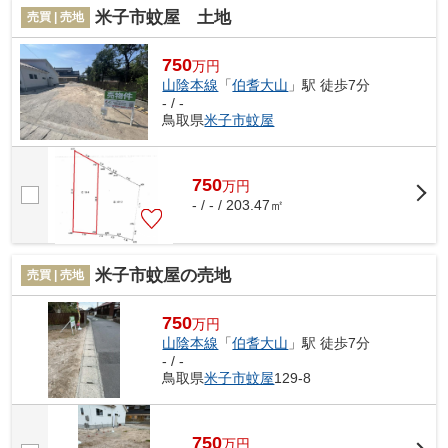
米子市蚊屋 土地
売買 | 売地
750
万円
山陰本線
「
伯耆大山
」駅 徒歩7分
- / -
鳥取県
米子市
蚊屋
750
万
円
- / - / 203.47㎡
米子市蚊屋の売地
売買 | 売地
750
万円
山陰本線
「
伯耆大山
」駅 徒歩7分
- / -
鳥取県
米子市
蚊屋
129-8
750
万
円