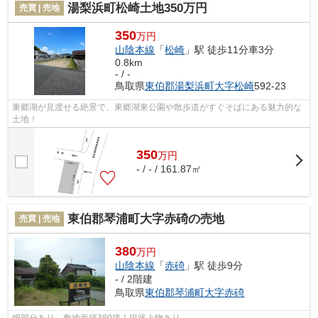
湯梨浜町松崎土地350万円
売買 | 売地
350
万円
山陰本線
「
松崎
」駅 徒歩11分車3分
0.8km
- / -
鳥取県
東伯郡湯梨浜町
大字松崎
592-23
東郷湖が見渡せる絶景で、東郷湖東公園や散歩道がすぐそばにある魅力的な
土地！
350
万
円
- / - / 161.87㎡
東伯郡琴浦町大字赤碕の売地
売買 | 売地
380
万円
山陰本線
「
赤碕
」駅 徒歩9分
- / 2階建
鳥取県
東伯郡琴浦町
大字赤碕
畑部分あり。敷地面積380坪！現状上物あり