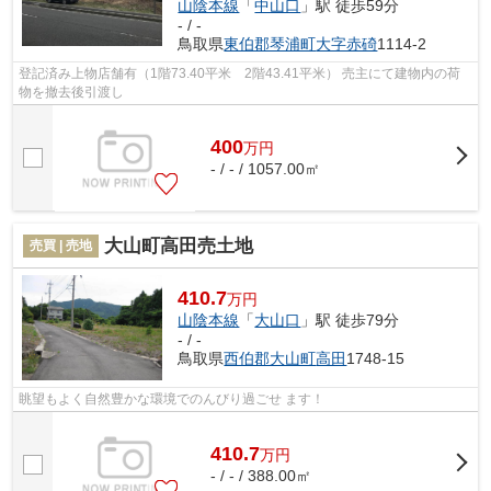
山陰本線
「
中山口
」駅 徒歩59分
- / -
鳥取県
東伯郡琴浦町
大字赤碕
1114-2
登記済み上物店舗有（1階73.40平米 2階43.41平米） 売主にて建物内の荷
物を撤去後引渡し
400
万
円
- / - / 1057.00㎡
大山町高田売土地
売買 | 売地
410.7
万円
山陰本線
「
大山口
」駅 徒歩79分
- / -
鳥取県
西伯郡大山町
高田
1748-15
眺望もよく自然豊かな環境でのんびり過ごせ ます！
410.7
万
円
- / - / 388.00㎡