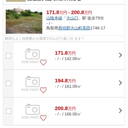
171.8
200.8
万円～
万円
山陰本線
「
大山口
」駅 徒歩79分
- / -
鳥取県
西伯郡大山町
高田
1748-17
眺望もよく自然豊かな環境でのんびり過ごせ ます！
171.8
万
円
- / - / 142.00㎡
194.8
万
円
- / - / 161.00㎡
200.8
万
円
- / - / 166.00㎡