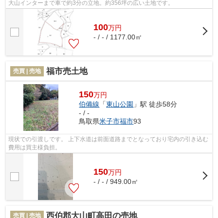
大山インターまで車で約3分の立地。約356坪の広い土地です。
100
万
円
- / - / 1177.00㎡
福市売土地
売買 | 売地
150
万円
伯備線
「
東山公園
」駅 徒歩58分
- / -
鳥取県
米子市
福市
93
現状での引渡しです。 上下水道は前面道路までとなっており宅内の引き込む
費用は買主様負担。
150
万
円
- / - / 949.00㎡
西伯郡大山町高田の売地
売買 | 売地