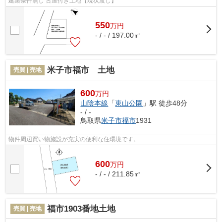
建築条件無し 古屋付き土地【現状渡し】
550
万
円
- / - / 197.00㎡
米子市福市 土地
売買 | 売地
600
万円
山陰本線
「
東山公園
」駅 徒歩48分
- / -
鳥取県
米子市
福市
1931
物件周辺買い物施設が充実の便利な住環境です。
600
万
円
- / - / 211.85㎡
福市1903番地土地
売買 | 売地