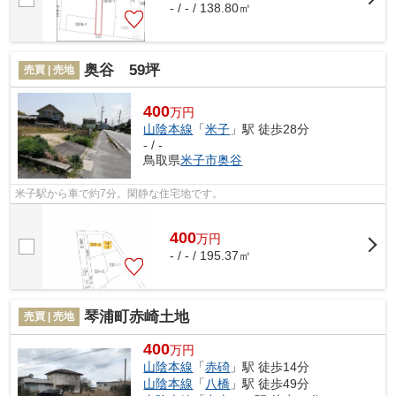
- / - / 138.80㎡
奥谷 59坪
売買 | 売地
400
万円
山陰本線
「
米子
」駅 徒歩28分
- / -
鳥取県
米子市
奥谷
米子駅から車で約7分。閑静な住宅地です。
400
万
円
- / - / 195.37㎡
琴浦町赤崎土地
売買 | 売地
400
万円
山陰本線
「
赤碕
」駅 徒歩14分
山陰本線
「
八橋
」駅 徒歩49分