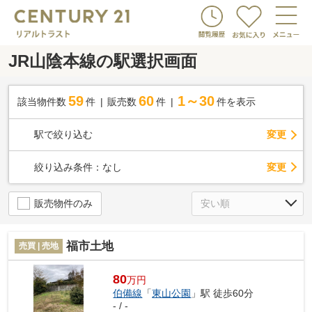
JR山陰本線の駅選択画面
59
60
1～30
該当物件数
件
販売数
件
件を表示
駅で絞り込む
変更
変更
絞り込み条件：
なし
販売物件のみ
福市土地
売買 | 売地
80
万円
伯備線
「
東山公園
」駅 徒歩60分
- / -