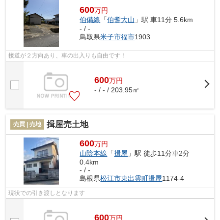
600
万円
伯備線
「
伯耆大山
」駅 車11分 5.6km
- / -
鳥取県
米子市
福市
1903
接道が２方向あり、車の出入りも自由です！
600
万
円
- / - / 203.95㎡
揖屋売土地
売買 | 売地
600
万円
山陰本線
「
揖屋
」駅 徒歩11分車2分
0.4km
- / -
島根県
松江市
東出雲町揖屋
1174-4
現状での引き渡しとなります
600
万
円