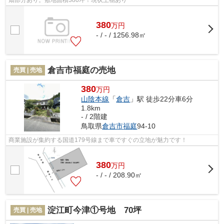
380
万
円
- / - / 1256.98㎡
倉吉市福庭の売地
売買 | 売地
380
万円
山陰本線
「
倉吉
」駅 徒歩22分車6分
1.8km
- / 2階建
鳥取県
倉吉市
福庭
94-10
商業施設が集約する国道179号線まで車ですぐの立地が魅力です！
380
万
円
- / - / 208.90㎡
淀江町今津①号地 70坪
売買 | 売地