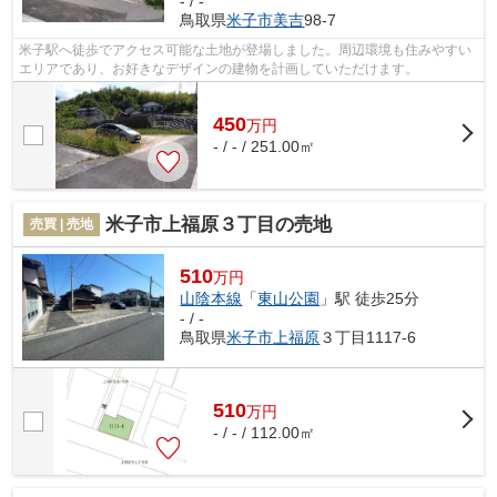
- / -
鳥取県
米子市
美吉
98-7
米子駅へ徒歩でアクセス可能な土地が登場しました。周辺環境も住みやすい
エリアであり、お好きなデザインの建物を計画していただけます。
450
万
円
- / - / 251.00㎡
米子市上福原３丁目の売地
売買 | 売地
510
万円
山陰本線
「
東山公園
」駅 徒歩25分
- / -
鳥取県
米子市
上福原
３丁目1117-6
510
万
円
- / - / 112.00㎡