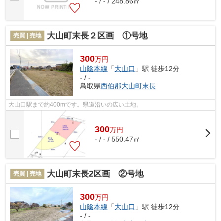
- / - / 248.86㎡
大山町末長２区画 ①号地
売買 | 売地
300
万円
山陰本線
「
大山口
」駅 徒歩12分
- / -
鳥取県
西伯郡大山町
末長
大山口駅まで約400mです。県道沿いの広い土地。
300
万
円
- / - / 550.47㎡
大山町末長2区画 ②号地
売買 | 売地
300
万円
山陰本線
「
大山口
」駅 徒歩12分
- / -