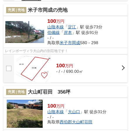
米子市岡成の売地
売買 | 売地
100
万円
山陰本線
「
淀江
」駅 徒歩73分
伯備線
「
岸本
」駅 徒歩91分
- / -
鳥取県
米子市
岡成
580－298
レインボーヴィラ大山内の別荘地です！
100
万
円
- / - / 690.00㎡
大山町荘田 356坪
売買 | 売地
100
万円
山陰本線
「
大山口
」駅 徒歩31分
- / -
鳥取県
西伯郡大山町
荘田