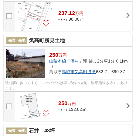
237.12
万
円
- / - / 98.00㎡
気高町勝見土地
売買 | 売地
250
万円
山陰本線
「
浜村
」駅 徒歩2分車1分 0.1km
- / -
鳥取県
鳥取市
気高町勝見
682-7、690-37
浜村駅に歩いてすぐ、スーパーへは車で3分の立地。温泉施設も近くにあり
ます。
250
万
円
- / - / 192.82㎡
石井 48坪
売買 | 売地