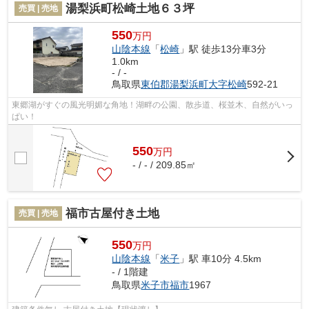
湯梨浜町松崎土地６３坪
売買 | 売地
550
万円
山陰本線
「
松崎
」駅 徒歩13分車3分
1.0km
- / -
鳥取県
東伯郡湯梨浜町
大字松崎
592-21
東郷湖がすぐの風光明媚な角地！湖畔の公園、散歩道、桜並木、自然がいっ
ぱい！
550
万
円
- / - / 209.85㎡
福市古屋付き土地
売買 | 売地
550
万円
山陰本線
「
米子
」駅 車10分 4.5km
- / 1階建
鳥取県
米子市
福市
1967