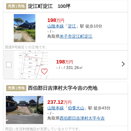
淀江町淀江 100坪
売買 | 売地
198
万円
山陰本線
「
淀江
」駅 徒歩10分
- / -
鳥取県
米子市
淀江町淀江
国道9号線近くの立地です。
198
万
円
- / - / 331.26㎡
西伯郡日吉津村大字今吉の売地
売買 | 売地
237.12
万円
山陰本線
「
伯耆大山
」駅 徒歩43分
- / -
鳥取県
西伯郡日吉津村
大字今吉
周辺に生活利便施設が充実しているエリアです。