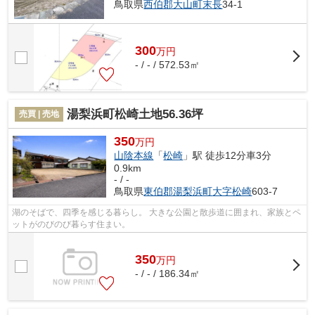
鳥取県
西伯郡大山町
末長
34-1
300
万
円
- / - / 572.53㎡
湯梨浜町松崎土地56.36坪
売買 | 売地
350
万円
山陰本線
「
松崎
」駅 徒歩12分車3分
0.9km
- / -
鳥取県
東伯郡湯梨浜町
大字松崎
603-7
湖のそばで、四季を感じる暮らし。 大きな公園と散歩道に囲まれ、家族とペ
ットがのびのび暮らす住まい。
350
万
円
- / - / 186.34㎡