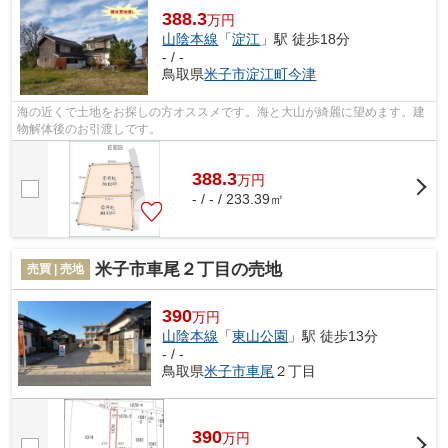
388.3
万円
山陰本線
「
淀江
」駅 徒歩18分
- / -
鳥取県
米子市
淀江町今津
海の近くで土地をお探しの方オススメです。海と大山が綺麗に望めます。建
物解体後のお引渡しです。
388.3
万
円
- / - / 233.39㎡
米子市車尾２丁目の売地
売買 | 売地
390
万円
山陰本線
「
東山公園
」駅 徒歩13分
- / -
鳥取県
米子市
車尾
２丁目
390
万
円