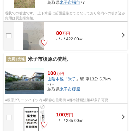
鳥取県
米子市
福市
77
現状での引渡です。 上下水道は前面道路までとなっており宅内への引き込み
費用は買主様負担。
80
万
円
- / - / 422.00㎡
米子市榎原の売地
売買 | 売地
100
万円
山陰本線
「
米子
」駅 車13分 5.7km
- / -
鳥取県
米子市
榎原
●榎原グリーンハイツ内 ●閑静な住宅街 ●都市計画法第43条許可要
100
万
円
- / - / 285.00㎡