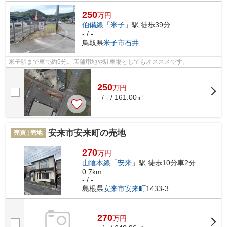
250
万円
伯備線
「
米子
」駅 徒歩39分
- / -
鳥取県
米子市
石井
米子駅まで車で約5分。店舗用地や駐車場としてもオススメです。
250
万
円
- / - / 161.00㎡
安来市安来町の売地
売買 | 売地
270
万円
山陰本線
「
安来
」駅 徒歩10分車2分
0.7km
- / -
島根県
安来市
安来町
1433-3
270
万
円