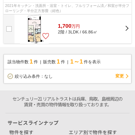
2021年キッチン・洗面所・浴室・トイレ、フルリフォーム済／和室が半分フ
ローリング・半分正方形畳（紺色）
1,700
万
円
2階 / 3LDK / 66.86㎡
1
1
1～1
該当物件数
件
販売数
件
件を表示
変更
絞り込み条件：
なし
センチュリー21 リアルトラストは兵庫、鳥取、島根周辺の
賃貸・売買の物件情報を取り扱っております。
サービスラインナップ
物件を探す
エリア別で物件を探す