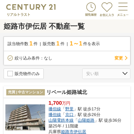
姫路市伊伝居 不動産一覧
1
1
1～1
該当物件数
件
販売数
件
件を表示
変更
絞り込み条件：
なし
販売物件のみ
リベール姫路城北
売買 | 中古マンション
1,700
万円
播但線
「
野里
」駅 徒歩17分
播但線
「
京口
」駅 徒歩26分
山陽電鉄本線
「
山陽姫路
」駅 徒歩36分
築25年 / 11階建
兵庫県
姫路市
伊伝居