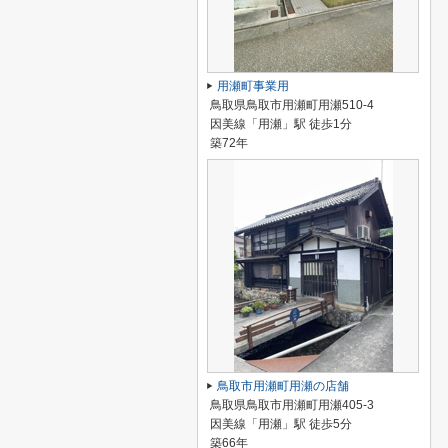
用瀬町事業用
鳥取県鳥取市用瀬町用瀬510-4
因美線「用瀬」駅 徒歩1分
築72年
鳥取市用瀬町用瀬の店舗
鳥取県鳥取市用瀬町用瀬405-3
因美線「用瀬」駅 徒歩5分
築66年