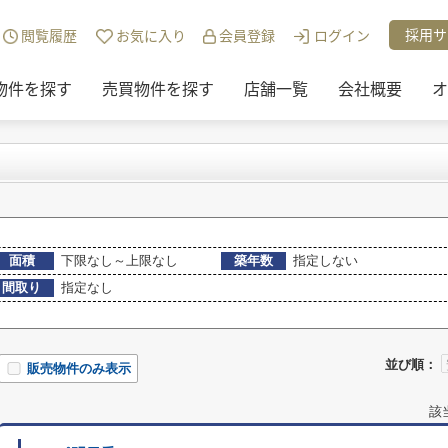
・投資)地域から探す
>
姫路市
>
西今宿の売買物件
採用サ
閲覧履歴
お気に入り
会員登録
ログイン
物件を探す
売買物件を探す
店舗一覧
会社概要
オ
面積
下限なし～上限なし
築年数
指定しない
間取り
指定なし
並び順：
販売物件のみ表示
該