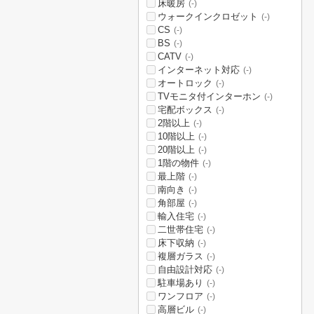
床暖房
(-)
ウォークインクロゼット
(-)
CS
(-)
BS
(-)
CATV
(-)
インターネット対応
(-)
オートロック
(-)
TVモニタ付インターホン
(-)
宅配ボックス
(-)
2階以上
(-)
10階以上
(-)
20階以上
(-)
1階の物件
(-)
最上階
(-)
南向き
(-)
角部屋
(-)
輸入住宅
(-)
二世帯住宅
(-)
床下収納
(-)
複層ガラス
(-)
自由設計対応
(-)
駐車場あり
(-)
ワンフロア
(-)
高層ビル
(-)