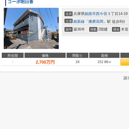
コーポ明日香
兵庫県
姫路市
西今宿
３丁目14-19
住所
交通
姫新線
「
播磨高岡
」駅 徒歩8分
築36年
2階建
木造
築年
階数
構造
所在階
価格
間取り
面積
2,700
万円
-
1K
152.88㎡
該