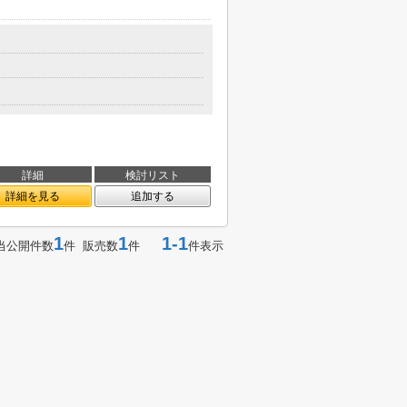
詳細
検討リスト
詳細を見る
追加する
1
1
1-1
当公開件数
件 販売数
件
件表示