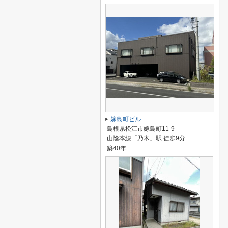
嫁島町ビル
島根県松江市嫁島町11-9
山陰本線「乃木」駅 徒歩9分
築40年