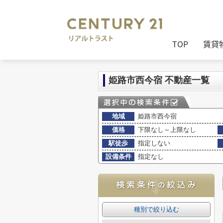
センチュリー21リアルトラスト
>
(売買
TOP
賃貸
姫路市西今宿 不動産一覧
地域
姫路市西今宿
価格
下限なし～上限なし
駅徒歩
指定しない
設備条件
指定なし
種別で絞り込む