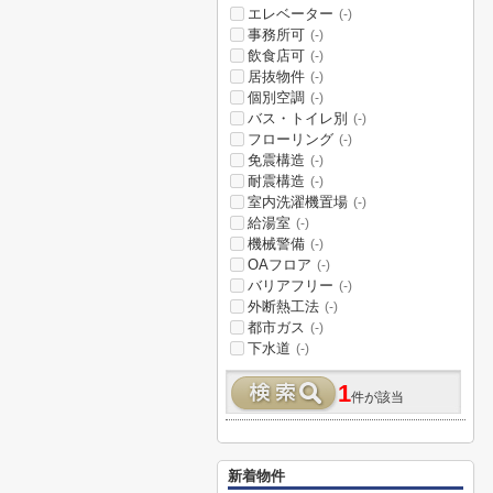
エレベーター
(-)
事務所可
(-)
飲食店可
(-)
居抜物件
(-)
個別空調
(-)
バス・トイレ別
(-)
フローリング
(-)
免震構造
(-)
耐震構造
(-)
室内洗濯機置場
(-)
給湯室
(-)
機械警備
(-)
OAフロア
(-)
バリアフリー
(-)
外断熱工法
(-)
都市ガス
(-)
下水道
(-)
1
件が該当
新着物件