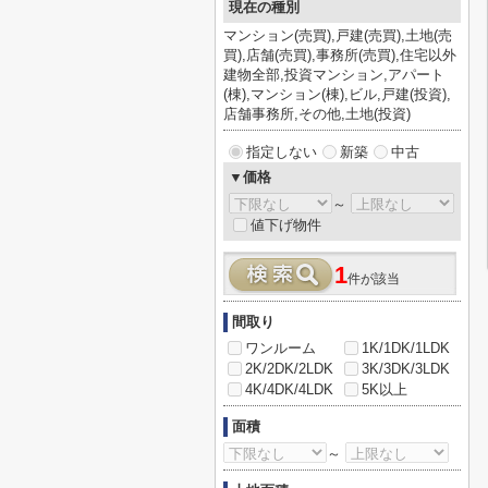
現在の種別
マンション(売買),戸建(売買),土地(売
買),店舗(売買),事務所(売買),住宅以外
建物全部,投資マンション,アパート
(棟),マンション(棟),ビル,戸建(投資),
店舗事務所,その他,土地(投資)
指定しない
新築
中古
▼価格
～
値下げ物件
1
件が該当
間取り
ワンルーム
1K/1DK/1LDK
2K/2DK/2LDK
3K/3DK/3LDK
4K/4DK/4LDK
5K以上
面積
～