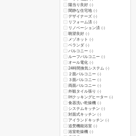
陽当り良好
(-)
閑静な住宅地
(-)
デザイナーズ
(-)
リフォーム済
(-)
リノベーション済
(-)
眺望良好
(-)
メゾネット
(-)
ベランダ
(-)
バルコニー
(-)
ルーフバルコニー
(-)
オール電化
(-)
24時間換気システム
(-)
２面バルコニー
(-)
３面バルコニー
(-)
両面バルコニー
(-)
外観タイル張り
(-)
IHクッキングヒーター
(-)
食器洗い乾燥機
(-)
システムキッチン
(-)
対面式キッチン
(-)
アイランドキッチン
(-)
追焚機能浴室
(-)
浴室乾燥機
(-)