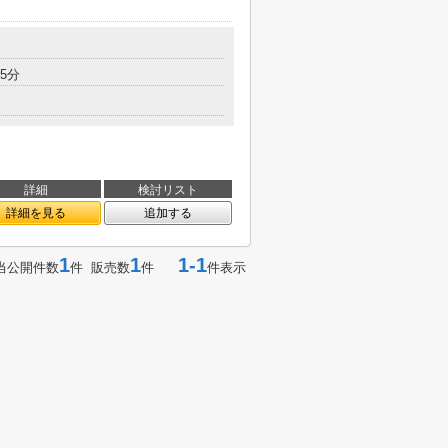
5分
詳細
検討リスト
詳細を見る
追加する
1
1
1-1
当公開件数
件 販売数
件
件表示