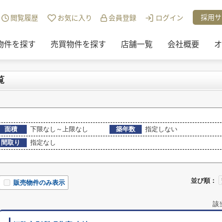
・投資)地域から探す
>
姫路市
>
別所町北宿の売買物件
採用サ
閲覧履歴
お気に入り
会員登録
ログイン
物件を探す
売買物件を探す
店舗一覧
会社概要
オ
覧
面積
下限なし～上限なし
築年数
指定しない
間取り
指定なし
並び順：
販売物件のみ表示
該