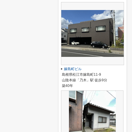
嫁島町ビル
島根県松江市嫁島町11-9
山陰本線「乃木」駅 徒歩9分
築40年