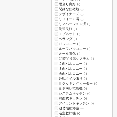
陽当り良好
(-)
閑静な住宅地
(-)
デザイナーズ
(-)
リフォーム済
(-)
リノベーション済
(-)
眺望良好
(-)
メゾネット
(-)
ベランダ
(-)
バルコニー
(-)
ルーフバルコニー
(-)
オール電化
(-)
24時間換気システム
(-)
２面バルコニー
(-)
３面バルコニー
(-)
両面バルコニー
(-)
外観タイル張り
(-)
IHクッキングヒーター
(-)
食器洗い乾燥機
(-)
システムキッチン
(-)
対面式キッチン
(-)
アイランドキッチン
(-)
追焚機能浴室
(-)
浴室乾燥機
(-)