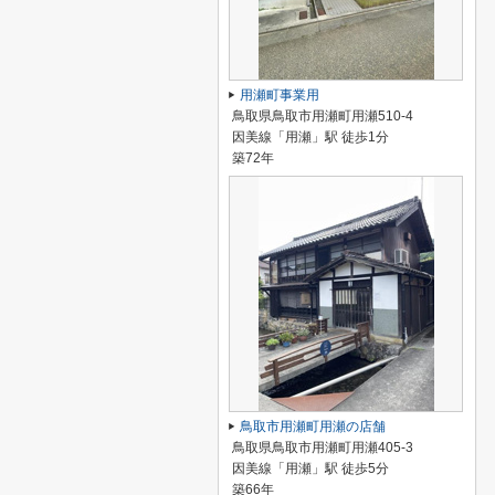
用瀬町事業用
鳥取県鳥取市用瀬町用瀬510-4
因美線「用瀬」駅 徒歩1分
築72年
鳥取市用瀬町用瀬の店舗
鳥取県鳥取市用瀬町用瀬405-3
因美線「用瀬」駅 徒歩5分
築66年