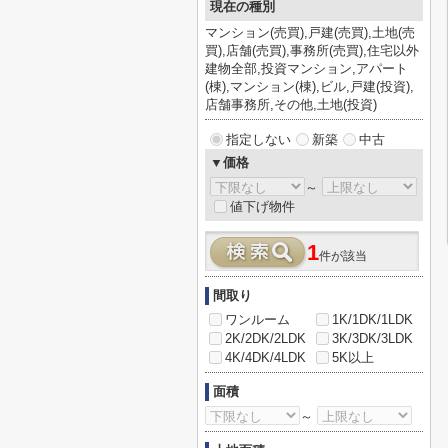
現在の種別
マンション(売買),戸建(売買),土地(売
買),店舗(売買),事務所(売買),住宅以外
建物全部,投資マンション,アパート
(棟),マンション(棟),ビル,戸建(投資),
店舗事務所,その他,土地(投資)
指定しない
新築
中古
▼価格
～
値下げ物件
1
件が該当
間取り
ワンルーム
1K/1DK/1LDK
2K/2DK/2LDK
3K/3DK/3LDK
4K/4DK/4LDK
5K以上
面積
～