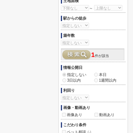
土地面積
～
駅からの徒歩
築年数
1
件が該当
情報公開日
指定しない
本日
3日以内
1週間以内
利回り
画像・動画あり
画像あり
動画あり
こだわり条件
ペット相談
(-)