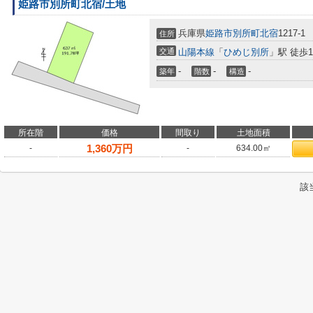
姫路市別所町北宿/土地
兵庫県
姫路市
別所町北宿
1217-1
住所
交通
山陽本線
「
ひめじ別所
」駅 徒歩1
-
-
-
築年
階数
構造
所在階
価格
間取り
土地面積
1,360
万円
-
-
634.00㎡
該