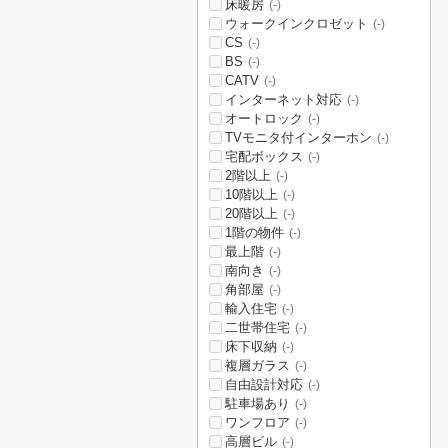
床暖房
(-)
ウォークインクロゼット
(-)
CS
(-)
BS
(-)
CATV
(-)
インターネット対応
(-)
オートロック
(-)
TVモニタ付インターホン
(-)
宅配ボックス
(-)
2階以上
(-)
10階以上
(-)
20階以上
(-)
1階の物件
(-)
最上階
(-)
南向き
(-)
角部屋
(-)
輸入住宅
(-)
二世帯住宅
(-)
床下収納
(-)
複層ガラス
(-)
自由設計対応
(-)
駐車場あり
(-)
ワンフロア
(-)
高層ビル
(-)