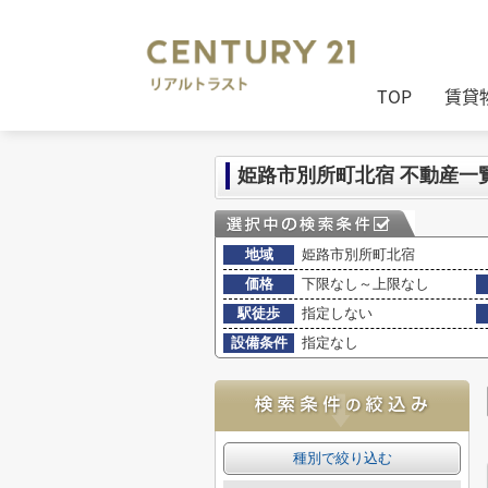
センチュリー21リアルトラスト
>
(売買
TOP
賃貸
姫路市別所町北宿 不動産一
地域
姫路市別所町北宿
価格
下限なし～上限なし
駅徒歩
指定しない
設備条件
指定なし
種別で絞り込む