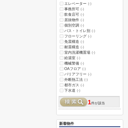
エレベーター
(-)
事務所可
(-)
飲食店可
(-)
居抜物件
(-)
個別空調
(-)
バス・トイレ別
(-)
フローリング
(-)
免震構造
(-)
耐震構造
(-)
室内洗濯機置場
(-)
給湯室
(-)
機械警備
(-)
OAフロア
(-)
バリアフリー
(-)
外断熱工法
(-)
都市ガス
(-)
下水道
(-)
1
件が該当
新着物件