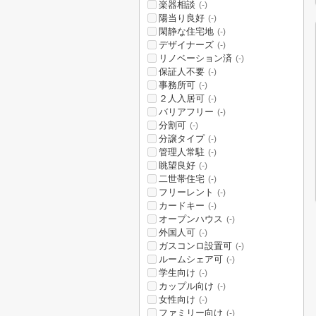
楽器相談
(-)
陽当り良好
(-)
閑静な住宅地
(-)
デザイナーズ
(-)
リノベーション済
(-)
保証人不要
(-)
事務所可
(-)
２人入居可
(-)
バリアフリー
(-)
分割可
(-)
分譲タイプ
(-)
管理人常駐
(-)
眺望良好
(-)
二世帯住宅
(-)
フリーレント
(-)
カードキー
(-)
オープンハウス
(-)
外国人可
(-)
ガスコンロ設置可
(-)
ルームシェア可
(-)
学生向け
(-)
カップル向け
(-)
女性向け
(-)
ファミリー向け
(-)