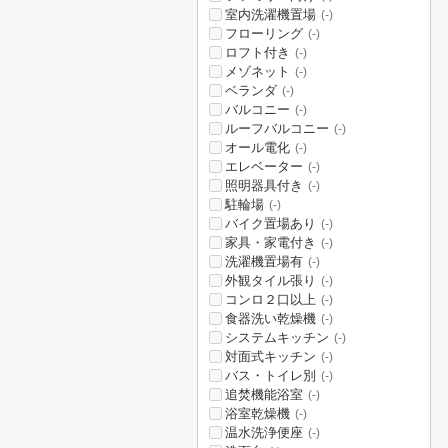
室内洗濯機置場
(-)
フローリング
(-)
ロフト付き
(-)
メゾネット
(-)
ベランダ
(-)
バルコニー
(-)
ルーフバルコニー
(-)
オール電化
(-)
エレベーター
(-)
照明器具付き
(-)
駐輪場
(-)
バイク置場あり
(-)
家具・家電付き
(-)
洗濯機置場有
(-)
外観タイル張り
(-)
コンロ２口以上
(-)
食器洗い乾燥機
(-)
システムキッチン
(-)
対面式キッチン
(-)
バス・トイレ別
(-)
追焚機能浴室
(-)
浴室乾燥機
(-)
温水洗浄便座
(-)