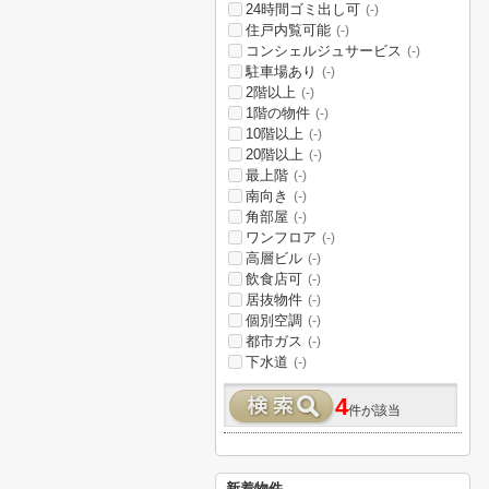
24時間ゴミ出し可
(-)
住戸内覧可能
(-)
コンシェルジュサービス
(-)
駐車場あり
(-)
2階以上
(-)
1階の物件
(-)
10階以上
(-)
20階以上
(-)
最上階
(-)
南向き
(-)
角部屋
(-)
ワンフロア
(-)
高層ビル
(-)
飲食店可
(-)
居抜物件
(-)
個別空調
(-)
都市ガス
(-)
下水道
(-)
4
件が該当
新着物件