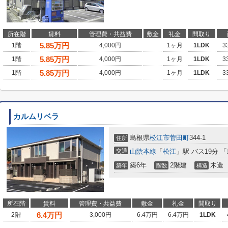
所在階
賃料
管理費・共益費
敷金
礼金
間取り
5.85
万円
1階
4,000円
1ヶ月
1LDK
3
5.85
万円
1階
4,000円
1ヶ月
1LDK
3
5.85
万円
1階
4,000円
1ヶ月
1LDK
3
カルムリベラ
島根県
松江市
菅田町
344-1
住所
交通
山陰本線
「
松江
」駅 バス19分 「
築6年
2階建
木造
築年
階数
構造
所在階
賃料
管理費・共益費
敷金
礼金
間取り
6.4
万円
2階
3,000円
6.4万円
6.4万円
1LDK