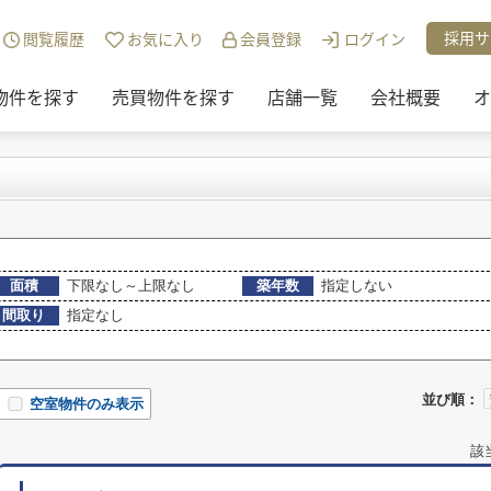
)地域から探す
>
松江市
>
菅田町の賃貸物件
採用サ
閲覧履歴
お気に入り
会員登録
ログイン
物件を探す
売買物件を探す
店舗一覧
会社概要
オ
面積
下限なし～上限なし
築年数
指定しない
間取り
指定なし
並び順：
空室物件のみ表示
該