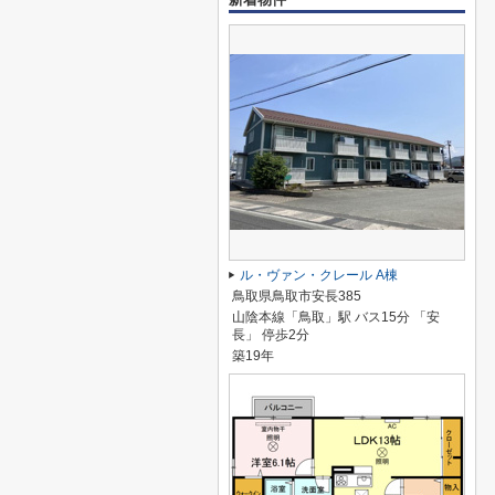
ル・ヴァン・クレール A棟
鳥取県鳥取市安長385
山陰本線「鳥取」駅 バス15分 「安
長」 停歩2分
築19年