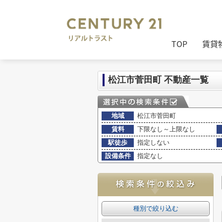
センチュリー21リアルトラスト
>
(賃貸
TOP
賃貸
松江市菅田町 不動産一覧
地域
松江市菅田町
賃料
下限なし～上限なし
駅徒歩
指定しない
設備条件
指定なし
種別で絞り込む