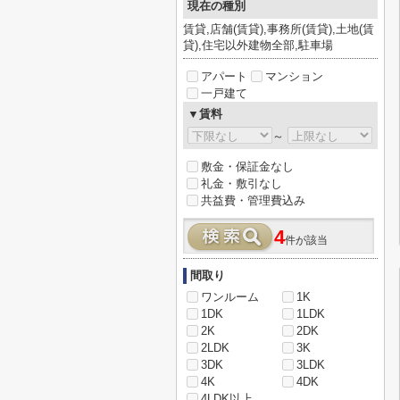
現在の種別
賃貸,店舗(賃貸),事務所(賃貸),土地(賃
貸),住宅以外建物全部,駐車場
アパート
マンション
一戸建て
▼賃料
～
敷金・保証金なし
礼金・敷引なし
共益費・管理費込み
4
件が該当
間取り
ワンルーム
1K
1DK
1LDK
2K
2DK
2LDK
3K
3DK
3LDK
4K
4DK
4LDK以上