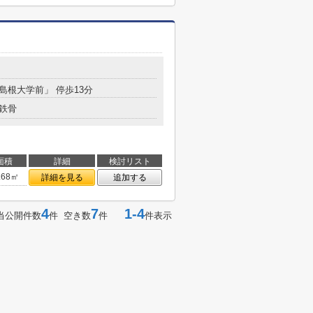
「島根大学前」 停歩13分
鉄骨
面積
詳細
検討リスト
.68㎡
詳細を見る
追加する
4
7
1-4
当公開件数
件 空き数
件
件表示