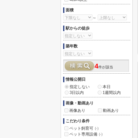
面積
～
駅からの徒歩
築年数
4
件が該当
情報公開日
指定しない
本日
3日以内
1週間以内
画像・動画あり
画像あり
動画あり
こだわり条件
ペット飼育可
(-)
ペット専用設備
(-)