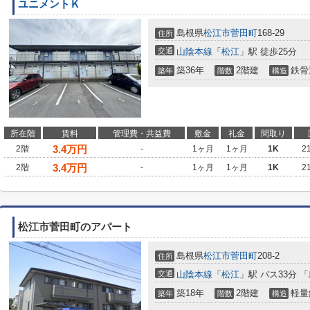
ユニメントＫ
島根県
松江市
菅田町
168-29
住所
交通
山陰本線
「
松江
」駅 徒歩25分
築36年
2階建
鉄骨
築年
階数
構造
所在階
賃料
管理費・共益費
敷金
礼金
間取り
3.4
万円
2階
-
1ヶ月
1ヶ月
1K
2
3.4
万円
2階
-
1ヶ月
1ヶ月
1K
2
松江市菅田町のアパート
島根県
松江市
菅田町
208-2
住所
交通
山陰本線
「
松江
」駅 バス33分 
築18年
2階建
軽量
築年
階数
構造