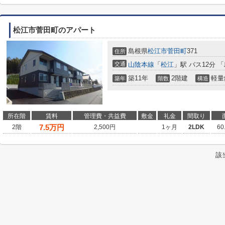
松江市菅田町のアパート
島根県
松江市
菅田町
371
住所
交通
山陰本線
「
松江
」駅 バス12分 
築11年
2階建
軽量
築年
階数
構造
所在階
賃料
管理費・共益費
敷金
礼金
間取り
7.5
万円
2階
2,500円
1ヶ月
2LDK
60
該