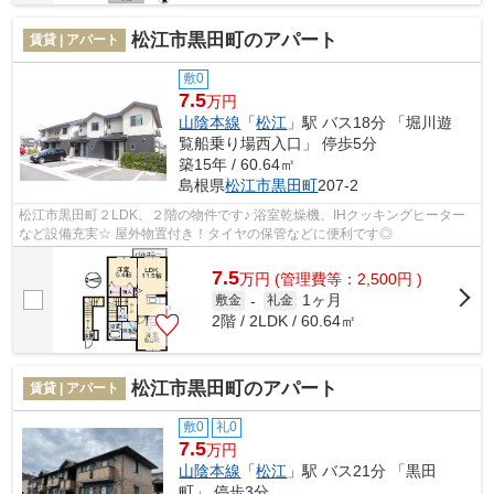
松江市黒田町のアパート
賃貸 | アパート
敷0
7.5
万円
山陰本線
「
松江
」駅 バス18分 「堀川遊
覧船乗り場西入口」 停歩5分
築15年 / 60.64㎡
島根県
松江市
黒田町
207-2
松江市黒田町２LDK、２階の物件です♪ 浴室乾燥機、IHクッキングヒーター
など設備充実☆ 屋外物置付き！タイヤの保管などに便利です◎
7.5
万
円
(管理費等：2,500円 )
1ヶ月
敷金
-
礼金
2階 / 2LDK / 60.64㎡
松江市黒田町のアパート
賃貸 | アパート
敷0
礼0
7.5
万円
山陰本線
「
松江
」駅 バス21分 「黒田
町」 停歩3分