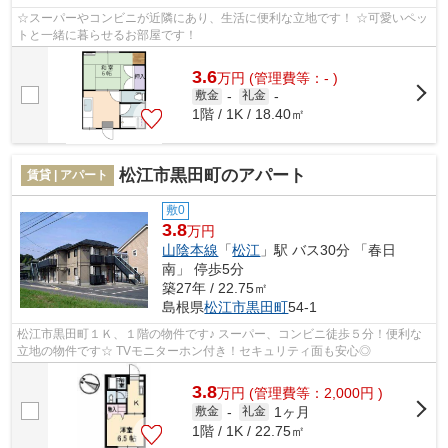
☆スーパーやコンビニが近隣にあり、生活に便利な立地です！ ☆可愛いペッ
トと一緒に暮らせるお部屋です！
3.6
万
円
(管理費等：- )
敷金
-
礼金
-
1階 / 1K / 18.40㎡
松江市黒田町のアパート
賃貸 | アパート
敷0
3.8
万円
山陰本線
「
松江
」駅 バス30分 「春日
南」 停歩5分
築27年 / 22.75㎡
島根県
松江市
黒田町
54-1
松江市黒田町１Ｋ、１階の物件です♪ スーパー、コンビニ徒歩５分！便利な
立地の物件です☆ TVモニターホン付き！セキュリティ面も安心◎
3.8
万
円
(管理費等：2,000円 )
1ヶ月
敷金
-
礼金
1階 / 1K / 22.75㎡