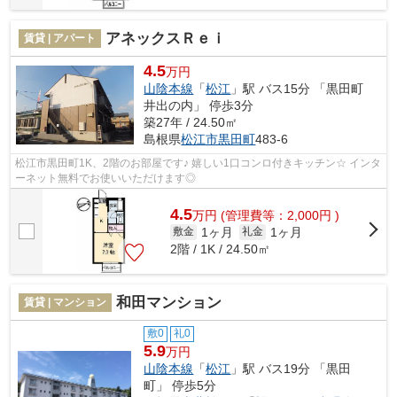
アネックスＲｅｉ
賃貸 | アパート
4.5
万円
山陰本線
「
松江
」駅 バス15分 「黒田町
井出の内」 停歩3分
築27年 / 24.50㎡
島根県
松江市
黒田町
483-6
松江市黒田町1K、2階のお部屋です♪ 嬉しい1口コンロ付きキッチン☆ インタ
ーネット無料でお使いいただけます◎
4.5
万
円
(管理費等：2,000円 )
1ヶ月
1ヶ月
敷金
礼金
2階 / 1K / 24.50㎡
和田マンション
賃貸 | マンション
敷0
礼0
5.9
万円
山陰本線
「
松江
」駅 バス19分 「黒田
町」 停歩5分