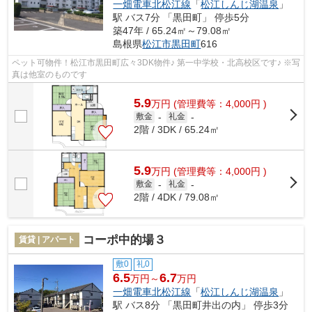
一畑電車北松江線
「
松江しんじ湖温泉
」
駅 バス7分 「黒田町」 停歩5分
築47年 / 65.24㎡～79.08㎡
島根県
松江市
黒田町
616
ペット可物件！松江市黒田町広々3DK物件♪ 第一中学校・北高校区です♪ ※写
真は他室のものです
5.9
万
円
(管理費等：4,000円 )
敷金
-
礼金
-
2階 / 3DK / 65.24㎡
5.9
万
円
(管理費等：4,000円 )
敷金
-
礼金
-
2階 / 4DK / 79.08㎡
コーポ中的場３
賃貸 | アパート
敷0
礼0
6.5
6.7
万円～
万円
一畑電車北松江線
「
松江しんじ湖温泉
」
駅 バス8分 「黒田町井出の内」 停歩3分