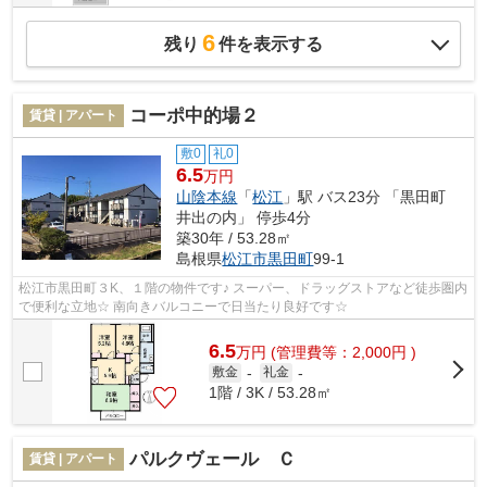
6
残り
件を表示する
コーポ中的場２
賃貸 | アパート
敷0
礼0
6.5
万円
山陰本線
「
松江
」駅 バス23分 「黒田町
井出の内」 停歩4分
築30年 / 53.28㎡
島根県
松江市
黒田町
99-1
松江市黒田町３K、１階の物件です♪ スーパー、ドラッグストアなど徒歩圏内
で便利な立地☆ 南向きバルコニーで日当たり良好です☆
6.5
万
円
(管理費等：2,000円 )
敷金
-
礼金
-
1階 / 3K / 53.28㎡
パルクヴェール Ｃ
賃貸 | アパート