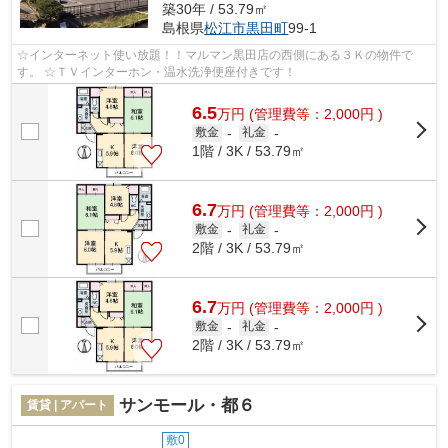
築30年 / 53.79㎡
島根県
松江市
黒田町
99-1
☆インターネット使い放題！！マルマン黒田店の西側にある３Ｋの物件で
す。 ☆ＴＶインターホン・温水洗浄便座付きです！
6.5
万
円
(管理費等：2,000円 )
敷金
-
礼金
-
1階 / 3K / 53.79㎡
6.7
万
円
(管理費等：2,000円 )
敷金
-
礼金
-
2階 / 3K / 53.79㎡
6.7
万
円
(管理費等：2,000円 )
敷金
-
礼金
-
2階 / 3K / 53.79㎡
サンモール・都６
賃貸 | アパート
敷0