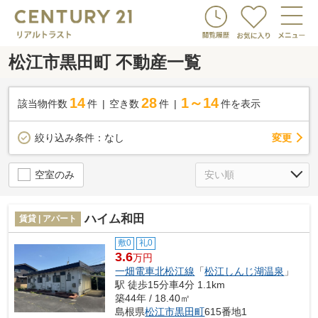
松江市黒田町 不動産一覧
14
28
1～14
該当物件数
件
空き数
件
件を表示
変更
絞り込み条件：
なし
空室のみ
ハイム和田
賃貸 | アパート
敷0
礼0
3.6
万円
一畑電車北松江線
「
松江しんじ湖温泉
」
駅 徒歩15分車4分 1.1km
築44年 / 18.40㎡
島根県
松江市
黒田町
615番地1