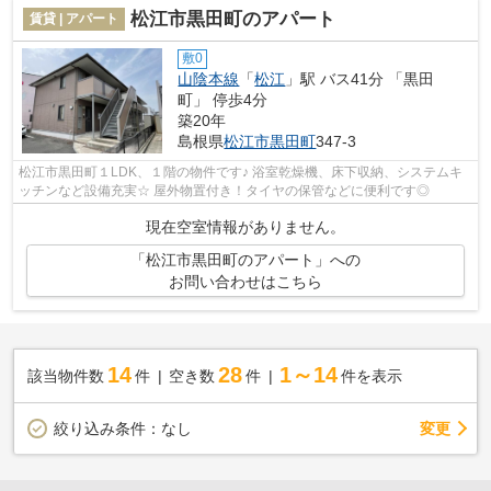
松江市黒田町のアパート
賃貸 | アパート
敷0
山陰本線
「
松江
」駅 バス41分 「黒田
町」 停歩4分
築20年
島根県
松江市
黒田町
347-3
松江市黒田町１LDK、１階の物件です♪ 浴室乾燥機、床下収納、システムキ
ッチンなど設備充実☆ 屋外物置付き！タイヤの保管などに便利です◎
現在空室情報がありません。
「松江市黒田町のアパート」への
お問い合わせはこちら
14
28
1～14
該当物件数
件
空き数
件
件を表示
変更
絞り込み条件：
なし