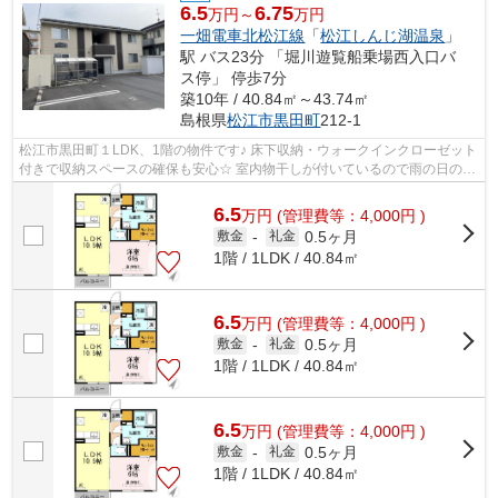
6.5
6.75
万円～
万円
一畑電車北松江線
「
松江しんじ湖温泉
」
駅 バス23分 「堀川遊覧船乗場西入口バ
ス停」 停歩7分
築10年 / 40.84㎡～43.74㎡
島根県
松江市
黒田町
212-1
松江市黒田町１LDK、1階の物件です♪ 床下収納・ウォークインクローゼット
付きで収納スペースの確保も安心☆ 室内物干しが付いているので雨の日の洗
濯も困りません♪
6.5
万
円
(管理費等：4,000円 )
0.5ヶ月
敷金
-
礼金
1階 / 1LDK / 40.84㎡
6.5
万
円
(管理費等：4,000円 )
0.5ヶ月
敷金
-
礼金
1階 / 1LDK / 40.84㎡
6.5
万
円
(管理費等：4,000円 )
0.5ヶ月
敷金
-
礼金
1階 / 1LDK / 40.84㎡