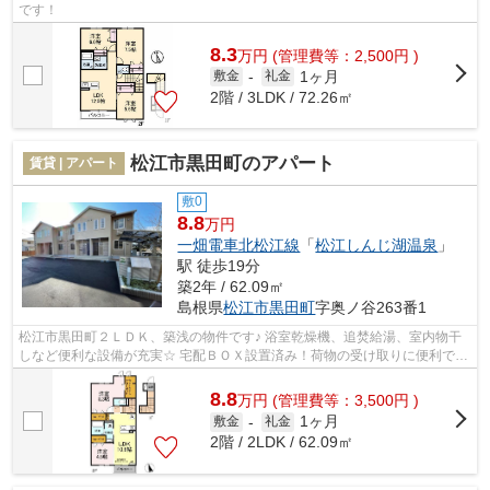
です！
8.3
万
円
(管理費等：2,500円 )
1ヶ月
敷金
-
礼金
2階 / 3LDK / 72.26㎡
松江市黒田町のアパート
賃貸 | アパート
敷0
8.8
万円
一畑電車北松江線
「
松江しんじ湖温泉
」
駅 徒歩19分
築2年 / 62.09㎡
島根県
松江市
黒田町
字奥ノ谷263番1
松江市黒田町２ＬＤＫ、築浅の物件です♪ 浴室乾燥機、追焚給湯、室内物干
しなど便利な設備が充実☆ 宅配ＢＯＸ設置済み！荷物の受け取りに便利です
☆
8.8
万
円
(管理費等：3,500円 )
1ヶ月
敷金
-
礼金
2階 / 2LDK / 62.09㎡