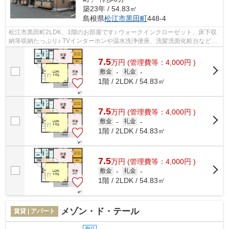
築23年 / 54.83㎡
島根県
松江市
黒田町
448-4
松江市黒田町2LDK、1階のお部屋です♪ ウォークインクローゼット、床下収
納等収納たっぷり♪ TVインターホンや温水洗浄便座、洗髪洗面化粧台などの
設備も充実☆
7.5
万
円
(管理費等：4,000円 )
敷金
-
礼金
-
1階 / 2LDK / 54.83㎡
7.5
万
円
(管理費等：4,000円 )
敷金
-
礼金
-
1階 / 2LDK / 54.83㎡
7.5
万
円
(管理費等：4,000円 )
敷金
-
礼金
-
1階 / 2LDK / 54.83㎡
メゾン・ド・テール
賃貸 | アパート