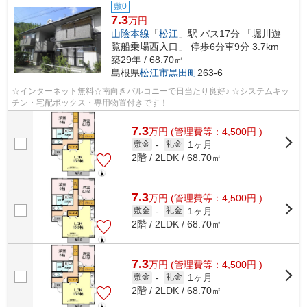
敷0
7.3
万円
山陰本線
「
松江
」駅 バス17分 「堀川遊
覧船乗場西入口」 停歩6分車9分 3.7km
築29年 / 68.70㎡
島根県
松江市
黒田町
263-6
☆インターネット無料☆南向きバルコニーで日当たり良好♪ ☆システムキッ
チン・宅配ボックス・専用物置付きです！
7.3
万
円
(管理費等：4,500円 )
1ヶ月
敷金
-
礼金
2階 / 2LDK / 68.70㎡
7.3
万
円
(管理費等：4,500円 )
1ヶ月
敷金
-
礼金
2階 / 2LDK / 68.70㎡
7.3
万
円
(管理費等：4,500円 )
1ヶ月
敷金
-
礼金
2階 / 2LDK / 68.70㎡