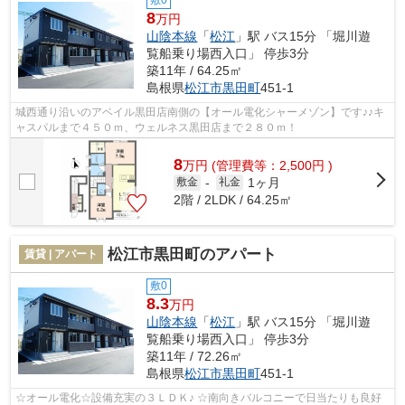
敷0
8
万円
山陰本線
「
松江
」駅 バス15分 「堀川遊
覧船乗り場西入口」 停歩3分
築11年 / 64.25㎡
島根県
松江市
黒田町
451-1
城西通り沿いのアベイル黒田店南側の【オール電化シャーメゾン】です♪♪キ
ャスパルまで４５０ｍ、ウェルネス黒田店まで２８０ｍ！
8
万
円
(管理費等：2,500円 )
1ヶ月
敷金
-
礼金
2階 / 2LDK / 64.25㎡
松江市黒田町のアパート
賃貸 | アパート
敷0
8.3
万円
山陰本線
「
松江
」駅 バス15分 「堀川遊
覧船乗り場西入口」 停歩3分
築11年 / 72.26㎡
島根県
松江市
黒田町
451-1
☆オール電化☆設備充実の３ＬＤＫ♪ ☆南向きバルコニーで日当たりも良好