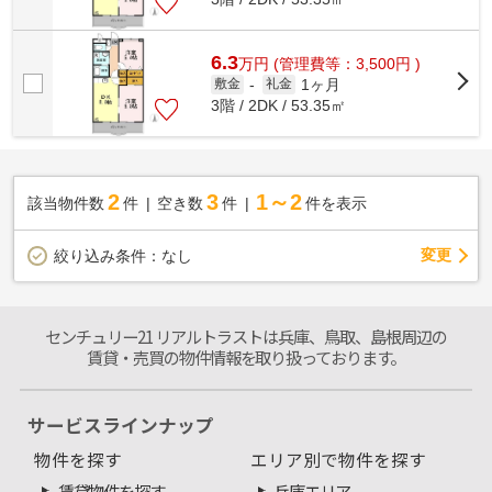
6.3
万
円
(管理費等：3,500円 )
1ヶ月
敷金
-
礼金
3階 / 2DK / 53.35㎡
2
3
1～2
該当物件数
件
空き数
件
件を表示
変更
絞り込み条件：
なし
センチュリー21 リアルトラストは兵庫、鳥取、島根周辺の
賃貸・売買の物件情報を取り扱っております。
サービスラインナップ
物件を探す
エリア別で物件を探す
賃貸物件を探す
兵庫エリア