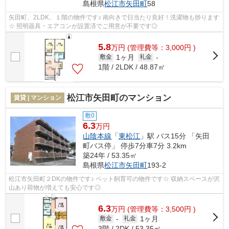
島根県
松江市
矢田町
58
矢田町、2LDK、１階の物件です♪ 南向きで日当たり良好！洗濯物も捗ります
☆ 照明器具・エアコンが設置済でご用意が不要です◎
5.8
万
円
(管理費等：3,000円 )
1ヶ月
敷金
礼金
-
1階 / 2LDK / 48.87㎡
松江市矢田町のマンション
賃貸 | マンション
敷0
6.3
万円
山陰本線
「
東松江
」駅 バス15分 「矢田
町バス停」 停歩7分車7分 3.2km
築24年 / 53.35㎡
島根県
松江市
矢田町
193-2
松江市矢田町２DKの物件です♪ ペット飼育可の物件です☆ 収納スペースが沢
山あり荷物が増えても安心です◎
6.3
万
円
(管理費等：3,500円 )
1ヶ月
敷金
-
礼金
3階 / 2DK / 53.35㎡