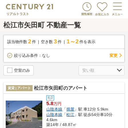
松江市矢田町 不動産一覧
2
3
1～2
該当物件数
件
空き数
件
件を表示
変更
絞り込み条件：
なし
空室のみ
松江市矢田町のアパート
賃貸 | アパート
礼0
5.8
万円
山陰本線
「
揖屋
」駅 車12分 5.9km
山陰本線
「
松江
」駅 徒歩54分車10分
4.6km
築14年 / 48.87㎡