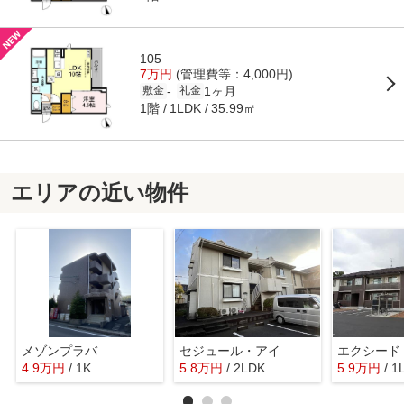
105
7万円
(管理費等：4,000円)
1ヶ月
-
敷金
礼金
1階
35.99㎡
1LDK
エリアの近い物件
メゾンプラバ
セジュール・アイ
4.9
万
円
/ 1K
5.8
万
円
/ 2LDK
5.9
万
円
/ 1