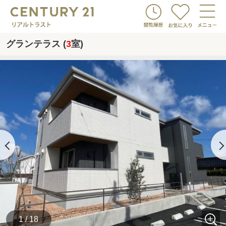
グランテラス (
3
室)
1 / 18