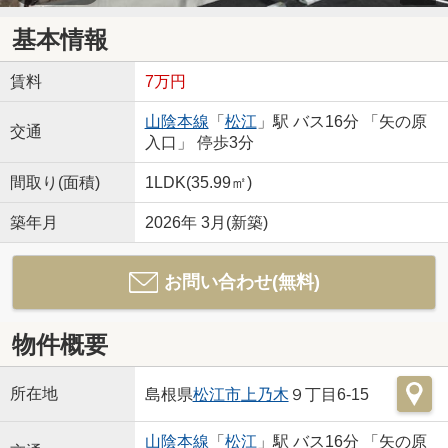
基本情報
賃料
7万円
山陰本線
「
松江
」駅 バス16分 「矢の原
交通
入口」 停歩3分
間取り(面積)
1LDK(35.99㎡)
築年月
2026年 3月(新築)
お問い合わせ(無料)
物件概要
所在地
島根県
松江市
上乃木
９丁目6-15
山陰本線
「
松江
」駅 バス16分 「矢の原