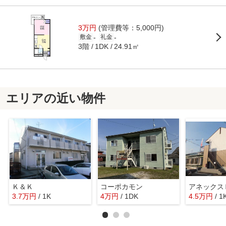
3万円
(管理費等：5,000円)
-
-
敷金
礼金
3階
24.91㎡
1DK
エリアの近い物件
Ｋ＆Ｋ
コーポカモン
アネックス
3.7
万
円
/ 1K
4
万
円
/ 1DK
4.5
万
円
/ 1