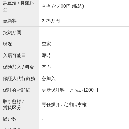
駐車場 / 月額料
空有 / 4,400円 (税込)
金
更新料
2.75万円
契約期間
-
現況
空家
入居可能日
即時
保険加入 / 料金
有 / -
保証人代行義務
必加入
保証会社詳細
更新保証料：月払い1200円
取引態様 /
専任媒介 / 定期借家権
賃貸区分
総戸数
-