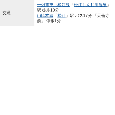
一畑電車北松江線
「
松江しんじ湖温泉
」
駅 徒歩10分
交通
山陰本線
「
松江
」駅 バス17分 「天倫寺
前」 停歩1分