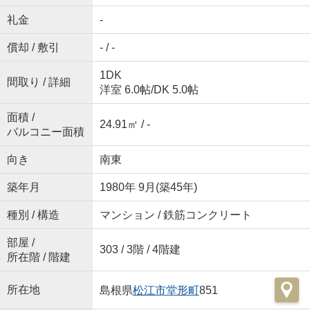
礼金
-
償却 / 敷引
- / -
1DK
間取り / 詳細
洋室 6.0帖
/
DK 5.0帖
面積 /
24.91㎡ / -
バルコニー面積
向き
南東
築年月
1980年 9月(築45年)
種別 / 構造
マンション / 鉄筋コンクリート
部屋 /
303 / 3階 / 4階建
所在階 / 階建
所在地
島根県
松江市
堂形町
851