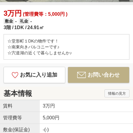
3万円
(管理費等：5,000円 )
-
-
敷金
礼金
3階
1DK
24.91㎡
☆堂形町１DKの物件です！
☆南東向きバルコニーです♪
☆宍道湖の近くで暮らしませんか♪
お気に入り追加
お問い合わせ
基本情報
情報の見方
賃料
3万円
管理費等
5,000円
敷金(保証金)
-(-)