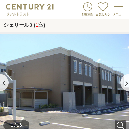
シェリール3 (
1
室)
1 / 16