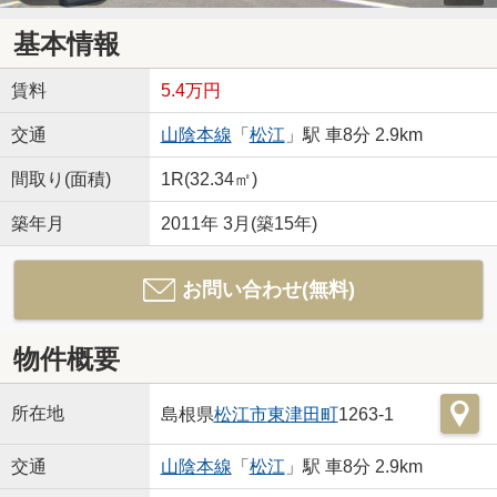
基本情報
賃料
5.4万円
交通
山陰本線
「
松江
」駅 車8分 2.9km
間取り(面積)
1R(32.34㎡)
築年月
2011年 3月(築15年)
お問い合わせ(無料)
物件概要
所在地
島根県
松江市
東津田町
1263-1
交通
山陰本線
「
松江
」駅 車8分 2.9km