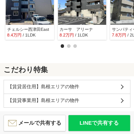
チェルシー西津田East
カーサ アリーナ
サンパティ
8.4
万
円
/ 1LDK
8.2
万
円
/ 1LDK
7.8
万
円
/ 2
こだわり特集
【賃貸居住用】島根エリアの物件
【賃貸事業用】島根エリアの物件
メールで共有する
LINEで共有する