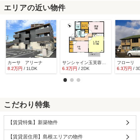
エリアの近い物件
カーサ アリーナ
サンシャイン玉芙蓉Ｃ棟
フローリ
8.2
万
円
/ 1LDK
6.3
万
円
/ 2DK
6.3
万
円
/ 3
こだわり特集
【賃貸特集】新築物件
【賃貸居住用】島根エリアの物件