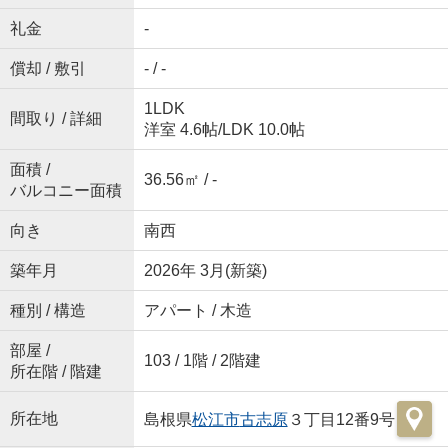
礼金
-
償却 / 敷引
- / -
1LDK
間取り / 詳細
洋室 4.6帖
/
LDK 10.0帖
面積 /
36.56㎡ / -
バルコニー面積
向き
南西
築年月
2026年 3月(新築)
種別 / 構造
アパート / 木造
部屋 /
103 / 1階 / 2階建
所在階 / 階建
所在地
島根県
松江市
古志原
３丁目12番9号