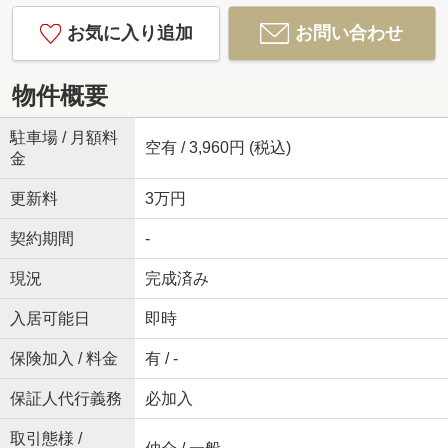
お気に入り追加
お問い合わせ
物件概要
駐車場 / 月額料
空有 / 3,960円 (税込)
金
更新料
3万円
契約期間
-
現況
完成済み
入居可能日
即時
保険加入 / 料金
有 / -
保証人代行義務
必加入
取引態様 /