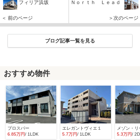
フィリア浜坂
Ｎｏｒｔｈ Ｌｅａｄ
＜ 前のページ
＞次のページ
ブログ記事一覧を見る
おすすめ物件
プロスパー
エレガントヴィエ１
メゾン・リ
6.85万円
/ 1LDK
5.7万円
/ 1LDK
5.3万円
/ 2