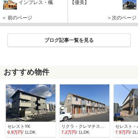
インプレス・楓
【優美】
＜ 前のページ
＞次のページ
ブログ記事一覧を見る
おすすめ物件
セレストYK
リクラ・クレマチス B棟
セレスト・
6.9万円
/ 1LDK
7.2万円
/ 1LDK
7.9万円
/ 2