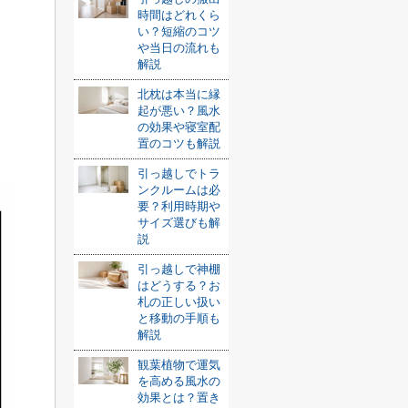
時間はどれくら
い？短縮のコツ
や当日の流れも
解説
北枕は本当に縁
起が悪い？風水
の効果や寝室配
置のコツも解説
引っ越しでトラ
ンクルームは必
要？利用時期や
サイズ選びも解
説
引っ越しで神棚
はどうする？お
札の正しい扱い
と移動の手順も
解説
観葉植物で運気
を高める風水の
効果とは？置き