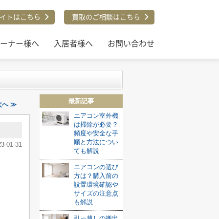
イトはこちら
買取のご相談はこちら
ーナー様へ
入居者様へ
お問い合わせ
最新記事
へ ≫
エアコン室外機
は掃除が必要？
頻度や安全な手
順と方法につい
23-01-31
ても解説
エアコンの選び
方は？購入前の
設置環境確認や
サイズの注意点
も解説
引っ越しの搬出