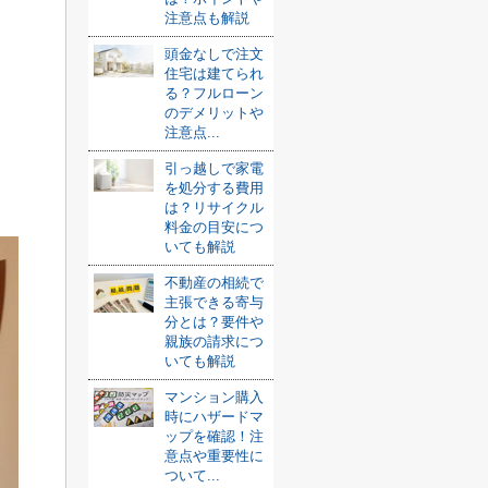
注意点も解説
頭金なしで注文
住宅は建てられ
る？フルローン
のデメリットや
注意点...
引っ越しで家電
を処分する費用
は？リサイクル
料金の目安につ
いても解説
不動産の相続で
主張できる寄与
分とは？要件や
親族の請求につ
いても解説
マンション購入
時にハザードマ
ップを確認！注
意点や重要性に
ついて...