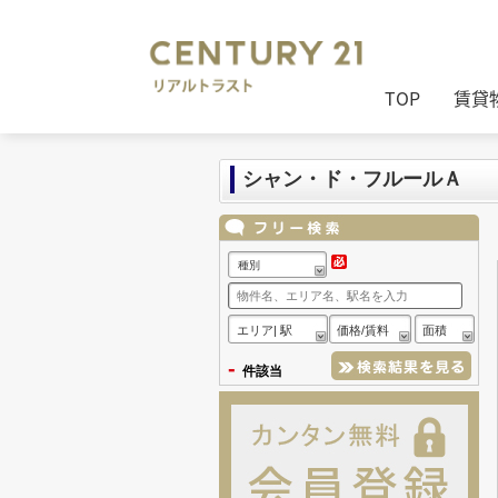
センチュリー21リアルトラスト
>
セン
TOP
賃貸
シャン・ド・フルールＡ
種別
エリア| 駅
価格/賃料
面積
-
件該当