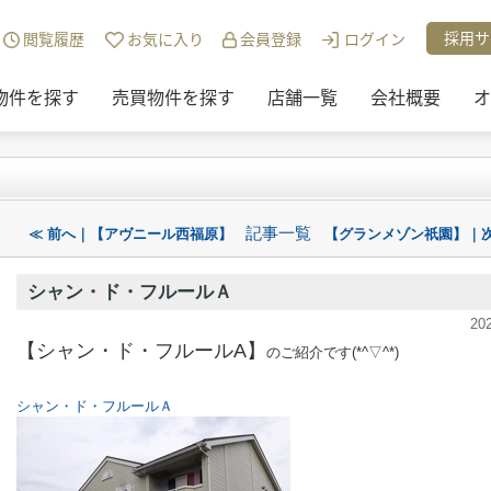
チュリー21リアルトラストのスタッフブログ一覧
>
シャン・ド・フルールＡ
採用サ
閲覧履歴
お気に入り
会員登録
ログイン
物件を探す
売買物件を探す
店舗一覧
会社概要
オ
記事一覧
≪ 前へ｜【アヴニール西福原】
【グランメゾン祇園】｜次
シャン・ド・フルールＡ
20
【シャン・ド・フルールA】
のご紹介です(*^▽^*)
シャン・ド・フルールＡ