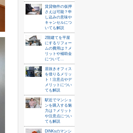
賃貸物件の仮押
さえは可能？申
し込みの意味や
キャンセルにつ
いても解説
2階建てを平屋
にするリフォー
ムの費用は？メ
リットや補助金
について...
居抜きオフィス
を借りるメリッ
ト！注意点やデ
メリットについ
ても解説
駅近でマンショ
ンを購入する魅
力は？メリット
や注意点につい
ても解説
DINKsのマンシ