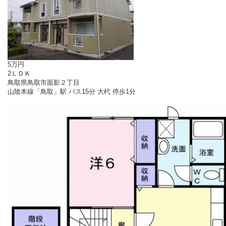
5万円
2ＬＤＫ
鳥取県鳥取市面影２丁目
山陰本線「鳥取」駅 バス15分 大杙 停歩1分