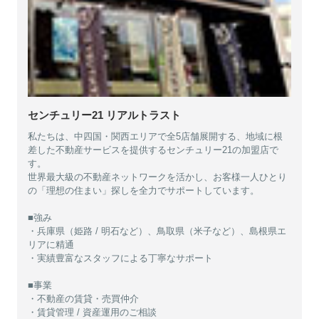
センチュリー21 リアルトラスト
私たちは、中四国・関西エリアで全5店舗展開する、地域に根
差した不動産サービスを提供するセンチュリー21の加盟店で
す。
世界最大級の不動産ネットワークを活かし、お客様一人ひとり
の「理想の住まい」探しを全力でサポートしています。
■強み
・兵庫県（姫路 / 明石など）、鳥取県（米子など）、島根県エ
リアに精通
・実績豊富なスタッフによる丁寧なサポート
■事業
・不動産の賃貸・売買仲介
・賃貸管理 / 資産運用のご相談