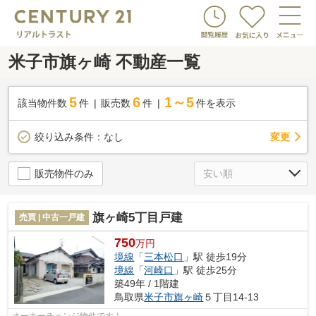
米子市旗ヶ崎 不動産一覧
5
6
1～5
該当物件数
件
販売数
件
件を表示
変更
絞り込み条件：
なし
販売物件のみ
旗ヶ崎5丁目戸建
売買 | 中古一戸建
750
万円
境線
「
三本松口
」駅 徒歩19分
境線
「
河崎口
」駅 徒歩25分
築49年 / 1階建
鳥取県
米子市
旗ヶ崎
５丁目14-13