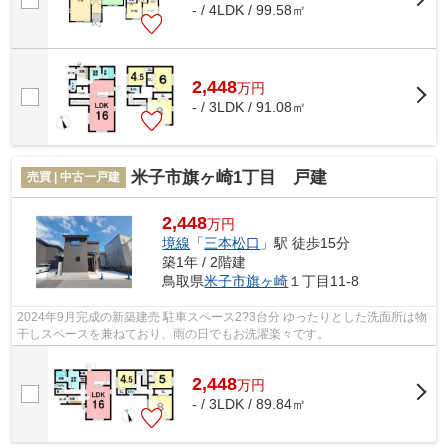
- / 4LDK / 99.58㎡
2,448
万
円
- / 3LDK / 91.08㎡
米子市旗ヶ崎1丁目 戸建
売買 | 中古一戸建
2,448
万円
境線
「
三本松口
」駅 徒歩15分
築1年 / 2階建
鳥取県
米子市
旗ヶ崎
１丁目11-8
2024年9月完成の新築建売 駐車スペース2?3台分 ゆったりとした洗面所は物
干しスペースを兼ねており、雨の日でもお洗濯楽々です。
2,448
万
円
- / 3LDK / 89.84㎡