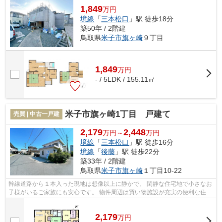
1,849
万円
境線
「
三本松口
」駅 徒歩18分
築50年 / 2階建
鳥取県
米子市
旗ヶ崎
９丁目
1,849
万
円
- / 5LDK / 155.11㎡
米子市旗ヶ崎1丁目 戸建て
売買 | 中古一戸建
2,179
2,448
万円～
万円
境線
「
三本松口
」駅 徒歩16分
境線
「
後藤
」駅 徒歩22分
築33年 / 2階建
鳥取県
米子市
旗ヶ崎
１丁目10-22
幹線道路から１本入った現地は想像以上に静かで、 閑静な住宅地で小さなお
子様がいるご家族にも安心です。 物件周辺は買い物施設が充実の便利な住環
境です。
2,179
万
円