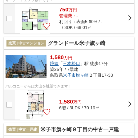
オーナーチェンジ物件です！
750
万
円
管理費：-
利回り：表面5.60% / -
- / 3DK / 68.01㎡
グランドール米子旗ヶ崎
売買 | 中古マンション
1,580
万円
境線
「
三本松口
」駅 徒歩17分
築25年 / 7階建
鳥取県
米子市
旗ヶ崎
２丁目17-33
バルコニーからは大山を眺望できます！
1,580
万
円
6階 / 3LDK / 70.16㎡
米子市旗ヶ崎９丁目の中古一戸建
売買 | 中古一戸建