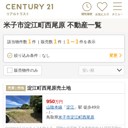
米子市淀江町西尾原 不動産一覧
1
1
1～1
該当物件数
件
販売数
件
件を表示
変更
絞り込み条件：
なし
販売物件のみ
淀江町西尾原売土地
売買 | 売地
950
万円
山陰本線
「
淀江
」駅 徒歩49分
- / -
鳥取県
米子市
淀江町西尾原
のびのびスローライフを叶える、閑静な住宅地 下水道負担金は1戸30万円が