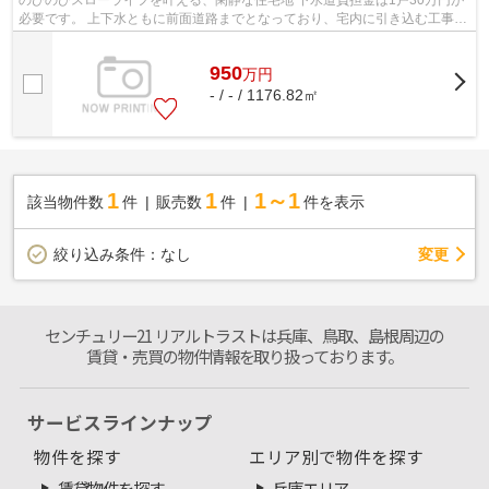
必要です。 上下水ともに前面道路までとなっており、宅内に引き込む工事費
用がかかります。
950
万
円
- / - / 1176.82㎡
1
1
1～1
該当物件数
件
販売数
件
件を表示
変更
絞り込み条件：
なし
センチュリー21 リアルトラストは兵庫、鳥取、島根周辺の
賃貸・売買の物件情報を取り扱っております。
サービスラインナップ
物件を探す
エリア別で物件を探す
賃貸物件を探す
兵庫エリア