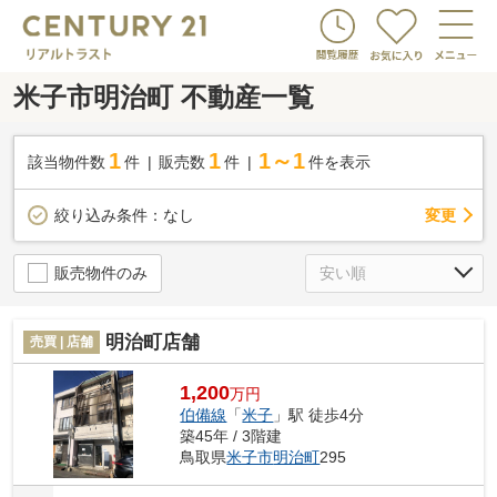
米子市明治町 不動産一覧
1
1
1～1
該当物件数
件
販売数
件
件を表示
変更
絞り込み条件：
なし
販売物件のみ
明治町店舗
売買 | 店舗
1,200
万円
伯備線
「
米子
」駅 徒歩4分
築45年 / 3階建
鳥取県
米子市
明治町
295