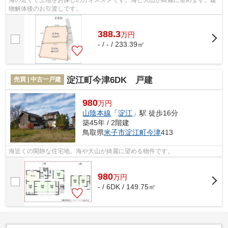
物解体後のお引渡しです。
388.3
万
円
- / - / 233.39㎡
淀江町今津6DK 戸建
売買 | 中古一戸建
980
万円
山陰本線
「
淀江
」駅 徒歩16分
築45年 / 2階建
鳥取県
米子市
淀江町今津
413
海近くの閑静な住宅地。海や大山が綺麗に望める物件です。
980
万
円
- / 6DK / 149.75㎡