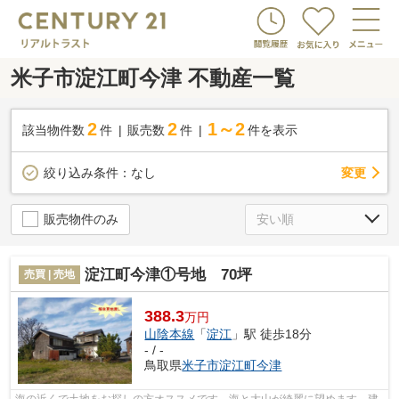
米子市淀江町今津 不動産一覧
2
2
1～2
該当物件数
件
販売数
件
件を表示
変更
絞り込み条件：
なし
販売物件のみ
淀江町今津①号地 70坪
売買 | 売地
388.3
万円
山陰本線
「
淀江
」駅 徒歩18分
- / -
鳥取県
米子市
淀江町今津
海の近くで土地をお探しの方オススメです。海と大山が綺麗に望めます。建