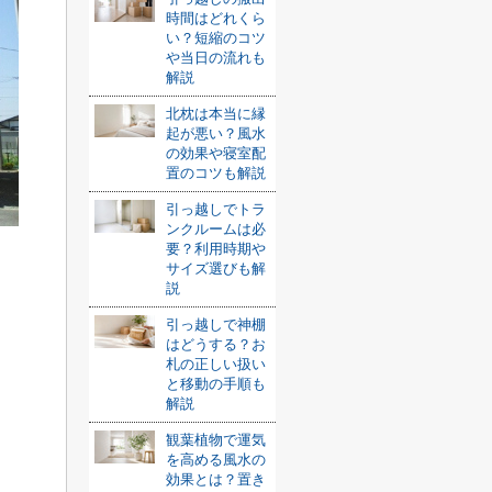
時間はどれくら
い？短縮のコツ
や当日の流れも
解説
北枕は本当に縁
起が悪い？風水
の効果や寝室配
置のコツも解説
引っ越しでトラ
ンクルームは必
要？利用時期や
サイズ選びも解
説
引っ越しで神棚
はどうする？お
札の正しい扱い
と移動の手順も
解説
観葉植物で運気
を高める風水の
効果とは？置き