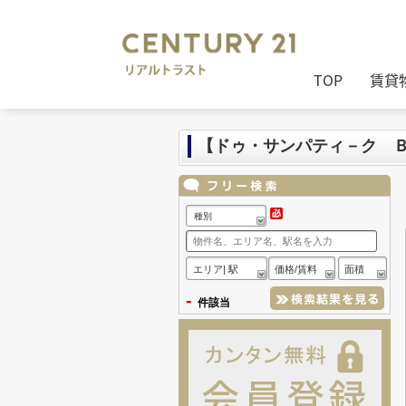
センチュリー21リアルトラスト
>
セン
TOP
賃貸
【ドゥ・サンパティ－ク 
種別
エリア| 駅
価格/賃料
面積
-
件該当