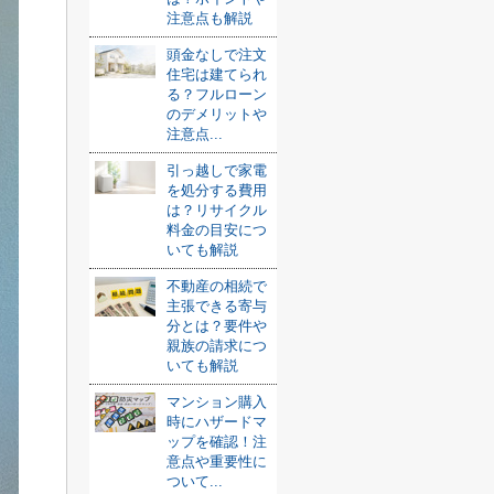
注意点も解説
頭金なしで注文
住宅は建てられ
る？フルローン
のデメリットや
注意点...
引っ越しで家電
を処分する費用
は？リサイクル
料金の目安につ
いても解説
不動産の相続で
主張できる寄与
分とは？要件や
親族の請求につ
いても解説
マンション購入
時にハザードマ
ップを確認！注
意点や重要性に
ついて...