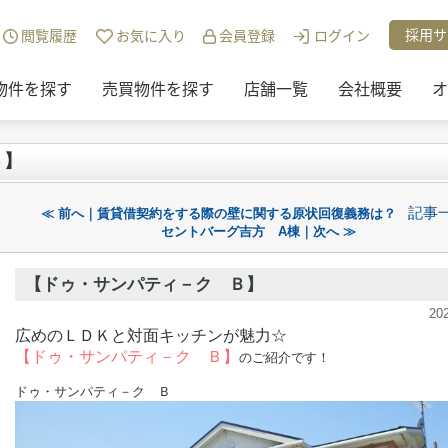
チュリー21リアルトラストのスタッフブログ一覧
>
【ドゥ・サンパティ－ク
採用サ
閲覧履歴
お気に入り
会員登録
ログイン
物件を探す
売買物件を探す
店舗一覧
会社概要
オ
Ｂ】
記事
≪ 前へ｜賃貸借契約をする際の壁に関する原状回復義務は？
セントバーグ吉方 A棟｜次へ ≫
【ドゥ・サンパティ－ク Ｂ】
20
広めのＬＤＫと対面キッチンが魅力☆
【ドゥ・サンパティ－ク Ｂ】
のご紹介です！
ドゥ・サンパティ－ク Ｂ