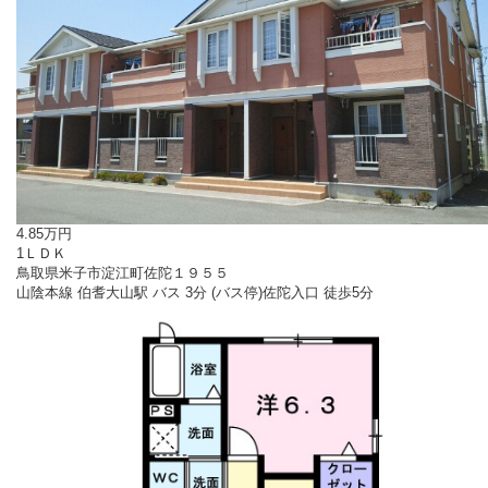
4.85万円
1ＬＤＫ
鳥取県米子市淀江町佐陀１９５５
山陰本線 伯耆大山駅 バス 3分 (バス停)佐陀入口 徒歩5分