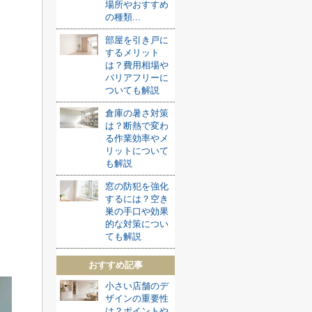
場所やおすすめ
の種類...
部屋を引き戸に
するメリット
は？費用相場や
バリアフリーに
ついても解説
倉庫の暑さ対策
は？断熱で変わ
る作業効率やメ
リットについて
も解説
窓の防犯を強化
するには？空き
巣の手口や効果
的な対策につい
ても解説
おすすめ記事
小さい店舗のデ
ザインの重要性
は？ポイントや