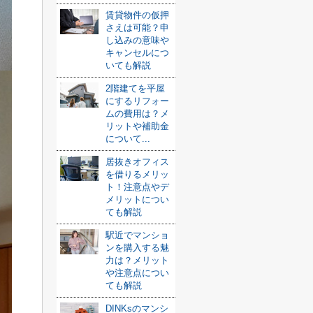
賃貸物件の仮押
さえは可能？申
し込みの意味や
キャンセルにつ
いても解説
2階建てを平屋
にするリフォー
ムの費用は？メ
リットや補助金
について...
居抜きオフィス
を借りるメリッ
ト！注意点やデ
メリットについ
ても解説
駅近でマンショ
ンを購入する魅
力は？メリット
や注意点につい
ても解説
DINKsのマンシ