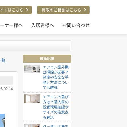
 Ｂ】
イトはこちら
買取のご相談はこちら
ーナー様へ
入居者様へ
お問い合わせ
最新記事
一覧
エアコン室外機
は掃除が必要？
頻度や安全な手
順と方法につい
ても解説
23-02-14
エアコンの選び
方は？購入前の
設置環境確認や
サイズの注意点
も解説
引っ越しの搬出