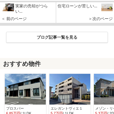
実家の売却がつら
住宅ローンが苦しい...
い...
＜ 前のページ
＞次のページ
ブログ記事一覧を見る
おすすめ物件
プロスパー
エレガントヴィエ１
メゾン・リ
6.85万円
/ 1LDK
5.7万円
/ 1LDK
5.3万円
/ 2